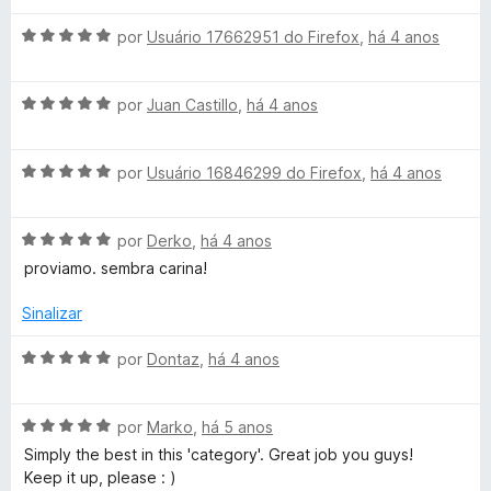
5
a
a
e
A
l
por
Usuário 17662951 do Firefox
,
há 4 anos
d
m
v
i
o
4
a
a
e
d
A
l
por
Juan Castillo
,
há 4 anos
d
m
e
v
i
o
5
5
a
a
e
d
A
l
por
Usuário 16846299 do Firefox
,
há 4 anos
d
m
e
v
i
o
5
5
a
a
e
d
A
l
por
Derko
,
há 4 anos
d
m
e
v
i
o
5
5
proviamo. sembra carina!
a
a
e
d
l
d
m
e
Sinalizar
i
o
5
5
a
e
d
A
por
Dontaz
,
há 4 anos
d
m
e
v
o
5
5
a
e
d
A
l
por
Marko
,
há 5 anos
m
e
v
i
Simply the best in this 'category'. Great job you guys!
5
5
a
a
Keep it up, please : )