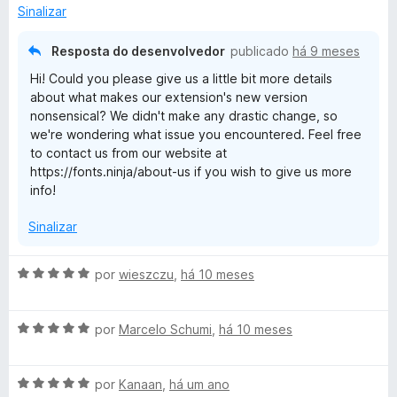
d
p
Sinalizar
so you could review details or take notes. Now, the popup is
e
a
tiny and trails the cursor, which makes it harder to use. It also
5
n
fails to appear outside private windows, likely due to
Resposta do desenvolvedor
publicado
há 9 meses
d
conflicts with other extensions. In short, it feels over-
Hi! Could you please give us a little bit more details
i
designed—the kind of counterproductive complexity that’s
about what makes our extension's new version
r
become too common in tech. If you ever reintroduce an
nonsensical? We didn't make any drastic change, so
p
option for the earlier persistent-popup style, I think many of
we're wondering what issue you encountered. Feel free
a
us would appreciate it. Thank you for your work and
to contact us from our website at
r
consideration.
https://fonts.ninja/about-us if you wish to give us more
a
info!
Sinalizar
A
por
wieszczu
,
há 10 meses
v
a
A
l
por
Marcelo Schumi
,
há 10 meses
v
i
a
a
A
l
por
Kanaan
,
há um ano
d