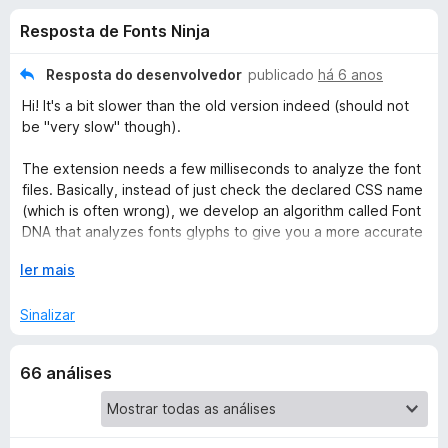
e
4
d
Resposta de Fonts Ninja
,
o
s
6
r
d
Resposta do desenvolvedor
publicado
há 6 anos
F
d
e
Hi! It's a bit slower than the old version indeed (should not
i
5
be "very slow" though).
r
e
e
The extension needs a few milliseconds to analyze the font
f
files. Basically, instead of just check the declared CSS name
F
o
(which is often wrong), we develop an algorithm called Font
DNA that analyzes fonts glyphs to give you a more accurate
x
o
font identification (and also give you the font used in case
E
ler mais
of fonts fallback)
n
x
p
Sinalizar
a
t
n
66 análises
d
s
i
r
N
p