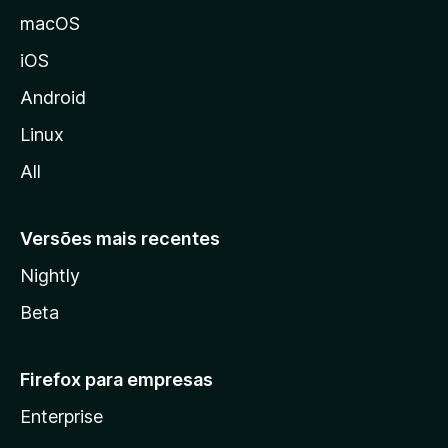
M
macOS
o
iOS
z
i
Android
l
Linux
l
All
a
Versões mais recentes
Nightly
Beta
Firefox para empresas
Enterprise