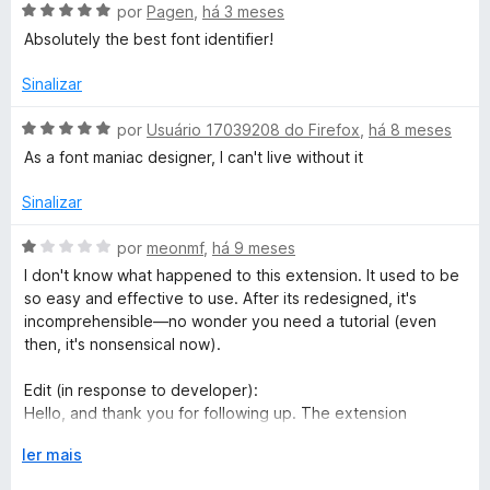
a
A
por
Pagen
,
há 3 meses
i
r
v
Absolutely the best font identifier!
a
a
l
Sinalizar
n
i
a
A
por
Usuário 17039208 do Firefox
,
há 8 meses
j
d
v
As a font maniac designer, I can't live without it
o
a
a
e
l
Sinalizar
m
i
5
a
A
por
meonmf
,
há 9 meses
d
d
v
I don't know what happened to this extension. It used to be
e
o
a
so easy and effective to use. After its redesigned, it's
5
e
l
incomprehensible—no wonder you need a tutorial (even
m
i
then, it's nonsensical now).
5
a
d
d
Edit (in response to developer):
e
o
Hello, and thank you for following up. The extension
5
e
behaves quite differently from a couple of years ago. If I
m
E
ler mais
recall, you could hover or click on text and a persistent,
1
x
midsize popup would appear—staying open and interactive