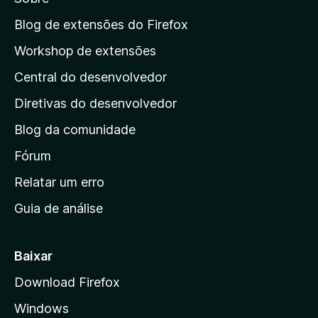
a
a
Blog de extensões do Firefox
p
Workshop de extensões
á
Central do desenvolvedor
g
i
Diretivas do desenvolvedor
n
Blog da comunidade
a
i
Fórum
n
Relatar um erro
i
Guia de análise
c
i
a
Baixar
l
Download Firefox
d
Windows
a