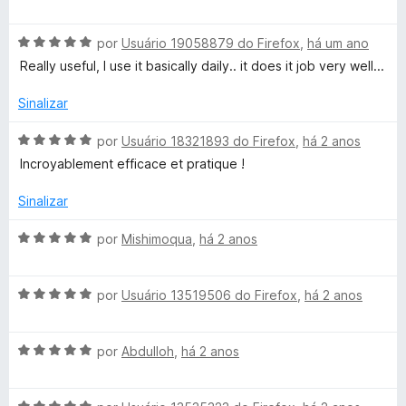
v
i
o
a
a
e
A
l
por
Usuário 19058879 do Firefox
,
há um ano
d
m
v
i
o
5
Really useful, I use it basically daily.. it does it job very well...
a
a
e
d
l
d
m
e
Sinalizar
i
o
5
5
a
e
d
A
por
Usuário 18321893 do Firefox
,
há 2 anos
d
m
e
v
Incroyablement efficace et pratique !
o
5
5
a
e
d
l
Sinalizar
m
e
i
5
5
a
A
por
Mishimoqua
,
há 2 anos
d
d
v
e
o
a
5
e
A
l
por
Usuário 13519506 do Firefox
,
há 2 anos
m
v
i
5
a
a
d
A
l
por
Abdulloh
,
há 2 anos
d
e
v
i
o
5
a
a
e