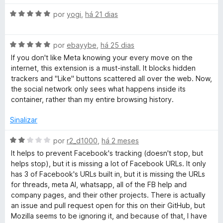
o
e
A
por
yogi
,
há 21 dias
o
m
v
5
a
k
d
A
l
por
ebayybe
,
há 25 dias
e
v
i
If you don't like Meta knowing your every move on the
C
5
a
a
internet, this extension is a must-install. It blocks hidden
l
d
trackers and "Like" buttons scattered all over the web. Now,
i
o
o
the social network only sees what happens inside its
a
e
container, rather than my entire browsing history.
d
m
n
o
5
Sinalizar
e
d
t
m
e
A
por
r2_d1000
,
há 2 meses
5
5
v
It helps to prevent Facebook's tracking (doesn't stop, but
a
d
a
helps stop), but it is missing a lot of Facebook URLs. It only
e
l
has 3 of Facebook's URLs built in, but it is missing the URLs
5
i
i
for threads, meta AI, whatsapp, all of the FB help and
a
company pages, and their other projects. There is actually
d
an issue and pull request open for this on their GitHub, but
n
o
Mozilla seems to be ignoring it, and because of that, I have