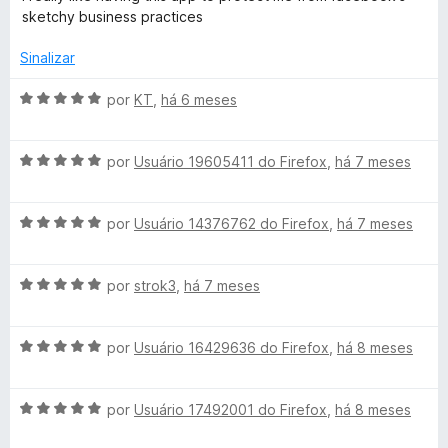
a
a
e
sketchy business practices
l
d
m
i
o
5
Sinalizar
a
e
d
d
m
e
A
por
KT
,
há 6 meses
o
5
5
v
e
d
a
m
e
A
l
por
Usuário 19605411 do Firefox
,
há 7 meses
5
5
v
i
d
a
a
e
A
l
por
Usuário 14376762 do Firefox
,
há 7 meses
d
5
v
i
o
a
a
e
A
l
por
strok3
,
há 7 meses
d
m
v
i
o
5
a
a
e
d
A
l
por
Usuário 16429636 do Firefox
,
há 8 meses
d
m
e
v
i
o
5
5
a
a
e
d
A
l
por
Usuário 17492001 do Firefox
,
há 8 meses
d
m
e
v
i
o
5
5