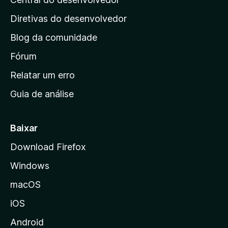
g
i
Diretivas do desenvolvedor
n
Blog da comunidade
a
i
Fórum
n
Relatar um erro
i
Guia de análise
c
i
a
Baixar
l
Download Firefox
d
Windows
a
M
macOS
o
iOS
z
i
Android