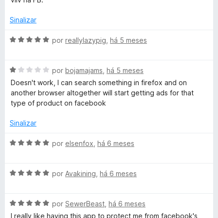
l
d
m
i
o
5
Sinalizar
a
e
d
d
m
e
A
por
reallylazypig
,
há 5 meses
o
5
5
v
e
d
a
m
e
A
l
por
bojamajams
,
há 5 meses
2
5
v
i
Doesn't work, I can search something in firefox and on
d
a
a
another browser altogether will start getting ads for that
e
l
d
type of product on facebook
5
i
o
a
e
Sinalizar
d
m
o
5
A
por
elsenfox
,
há 6 meses
e
d
v
m
e
a
1
5
A
l
por
Avakining
,
há 6 meses
d
v
i
e
a
a
5
A
l
por
SewerBeast
,
há 6 meses
d
v
i
o
I really like having this app to protect me from facebook's