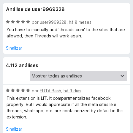
e
4
d
Análise de user9969328
,
o
s
5
r
d
A
por
user9969328
,
há 8 meses
F
d
e
v
You have to manually add 'threads.com' to the sites that are
i
5
a
allowed, then Threads will work again.
l
r
e
i
e
Sinalizar
a
f
F
d
o
4.112 análises
o
x
a
e
m
5
c
d
A
por
FUTA Bash
,
há 9 dias
e
v
This extension is LIT. It compartmentalizes facebook
e
5
a
properly. But I would appreciate if all the meta sites like
l
threads, whatsapp, etc. are containerized by default in this
b
i
extension.
a
o
d
Sinalizar