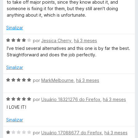
e
to take off major points, since they know about it, and
e
m
someone is fixing it for them, but they still aren't doing
2
anything about it, which is unfortunate.
r
d
e
Sinalizar
5
A
por
Jessica Cherry
,
há 3 meses
v
I've tried several alternatives and this one is by far the best.
a
Straightforward and does the job perfectly.
l
i
Sinalizar
a
d
A
por
MarkMelbourne
,
há 3 meses
o
v
e
a
m
A
l
por
Usuário 18321276 do Firefox
,
há 3 meses
4
v
i
I LOVE IT!
d
a
a
e
l
d
Sinalizar
5
i
o
a
e
A
por
Usuário 17088677 do Firefox
,
há 3 meses
d