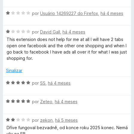
m
v
o
5
a
e
d
A
l
por
Usuário 14269227 do Firefox
,
há 4 meses
m
e
v
i
5
5
a
a
d
A
l
por
David Gall
,
há 4 meses
d
e
v
i
o
This extension does not help for me at all I will have 2 tabs
5
a
a
e
open one facebook and the other one shopping and when I
l
d
m
go back to facebook I have ads all over it for what I was just
i
o
1
shopping for.
a
e
d
d
m
e
Sinalizar
o
1
5
e
d
A
por
SS
,
há 4 meses
m
e
v
1
5
a
d
A
l
por
Zeteo
,
há 4 meses
e
v
i
5
a
a
A
l
por
zekon
,
há 5 meses
d
v
i
o
Dříve fungoval bezvadně, od konce roku 2025 konec. Nemá
a
a
e
vliv na FB.