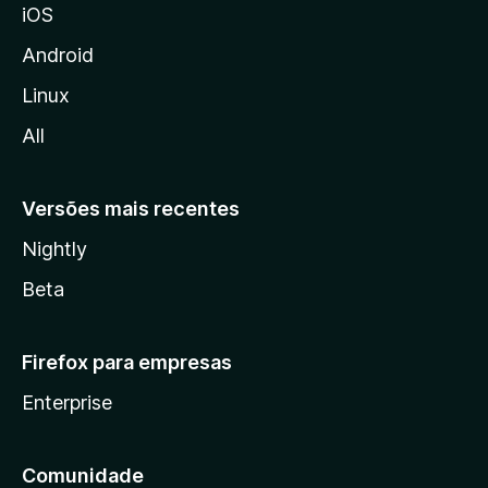
iOS
z
i
Android
l
Linux
l
All
a
Versões mais recentes
Nightly
Beta
Firefox para empresas
Enterprise
Comunidade