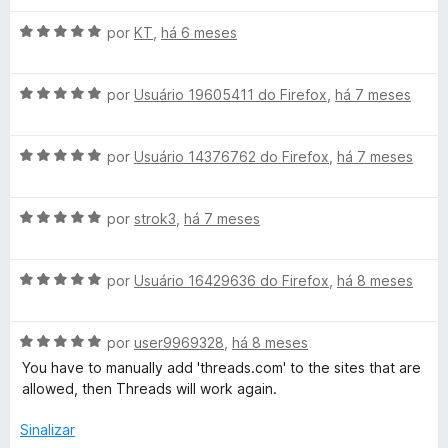
a
e
d
d
m
e
A
por
KT
,
há 6 meses
o
5
5
v
e
d
a
m
e
A
l
por
Usuário 19605411 do Firefox
,
há 7 meses
5
5
v
i
d
a
a
e
A
l
por
Usuário 14376762 do Firefox
,
há 7 meses
d
5
v
i
o
a
a
e
A
l
por
strok3
,
há 7 meses
d
m
v
i
o
5
a
a
e
d
A
l
por
Usuário 16429636 do Firefox
,
há 8 meses
d
m
e
v
i
o
5
5
a
a
e
d
A
l
por
user9969328
,
há 8 meses
d
m
e
v
i
o
5
5
You have to manually add 'threads.com' to the sites that are
a
a
e
d
allowed, then Threads will work again.
l
d
m
e
i
o
5
5
Sinalizar
a
e