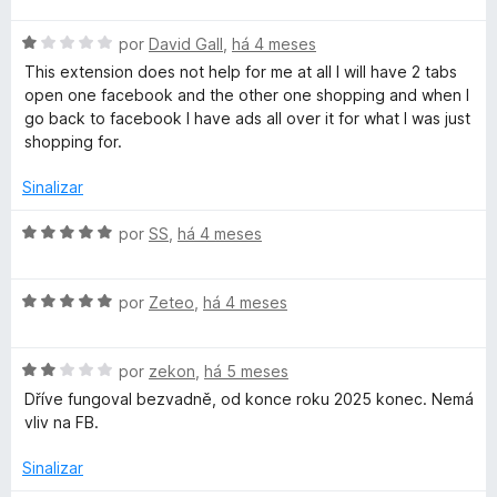
5
5
a
a
d
A
l
por
David Gall
,
há 4 meses
d
e
v
i
o
This extension does not help for me at all I will have 2 tabs
5
a
a
e
open one facebook and the other one shopping and when I
l
d
m
go back to facebook I have ads all over it for what I was just
i
o
1
shopping for.
a
e
d
d
m
e
Sinalizar
o
1
5
e
d
A
por
SS
,
há 4 meses
m
e
v
1
5
a
d
A
l
por
Zeteo
,
há 4 meses
e
v
i
5
a
a
A
l
por
zekon
,
há 5 meses
d
v
i
o
Dříve fungoval bezvadně, od konce roku 2025 konec. Nemá
a
a
e
vliv na FB.
l
d
m
i
o
5
Sinalizar
a
e
d