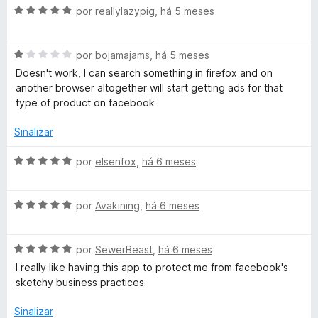
d
m
e
A
por
reallylazypig
,
há 5 meses
o
5
5
v
e
d
a
m
e
A
l
por
bojamajams
,
há 5 meses
2
5
v
i
Doesn't work, I can search something in firefox and on
d
a
a
another browser altogether will start getting ads for that
e
l
d
type of product on facebook
5
i
o
a
e
Sinalizar
d
m
o
5
A
por
elsenfox
,
há 6 meses
e
d
v
m
e
a
1
5
A
l
por
Avakining
,
há 6 meses
d
v
i
e
a
a
5
A
l
por
SewerBeast
,
há 6 meses
d
v
i
o
I really like having this app to protect me from facebook's
a
a
e
sketchy business practices
l
d
m
i
o
5
Sinalizar