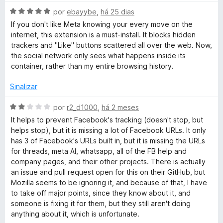
a
d
A
l
por
ebayybe
,
há 25 dias
o
e
v
i
If you don't like Meta knowing your every move on the
5
a
a
internet, this extension is a must-install. It blocks hidden
k
l
d
trackers and "Like" buttons scattered all over the web. Now,
i
o
the social network only sees what happens inside its
C
a
e
container, rather than my entire browsing history.
d
m
o
5
Sinalizar
o
e
d
m
e
A
por
r2_d1000
,
há 2 meses
n
5
5
v
It helps to prevent Facebook's tracking (doesn't stop, but
d
a
helps stop), but it is missing a lot of Facebook URLs. It only
t
e
l
has 3 of Facebook's URLs built in, but it is missing the URLs
5
i
for threads, meta AI, whatsapp, all of the FB help and
a
a
company pages, and their other projects. There is actually
d
an issue and pull request open for this on their GitHub, but
o
i
Mozilla seems to be ignoring it, and because of that, I have
e
to take off major points, since they know about it, and
m
someone is fixing it for them, but they still aren't doing
n
2
anything about it, which is unfortunate.
d