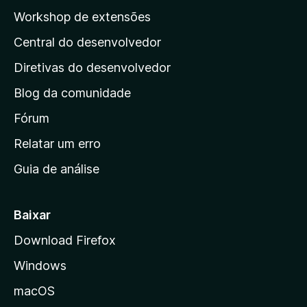
p
Workshop de extensões
á
Central do desenvolvedor
g
i
Diretivas do desenvolvedor
n
Blog da comunidade
a
i
Fórum
n
Relatar um erro
i
Guia de análise
c
i
a
Baixar
l
Download Firefox
d
Windows
a
M
macOS
o