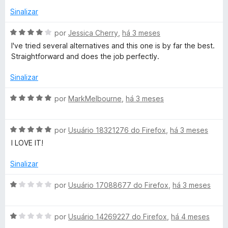
e
e
Sinalizar
5
r
A
por
Jessica Cherry
,
há 3 meses
v
I've tried several alternatives and this one is by far the best.
a
Straightforward and does the job perfectly.
l
i
Sinalizar
a
d
A
por
MarkMelbourne
,
há 3 meses
o
v
e
a
m
A
l
por
Usuário 18321276 do Firefox
,
há 3 meses
4
v
i
I LOVE IT!
d
a
a
e
l
d
Sinalizar
5
i
o
a
e
A
por
Usuário 17088677 do Firefox
,
há 3 meses
d
m
v
o
5
a
e
d
A
l
por
Usuário 14269227 do Firefox
,
há 4 meses
m
e
v
i