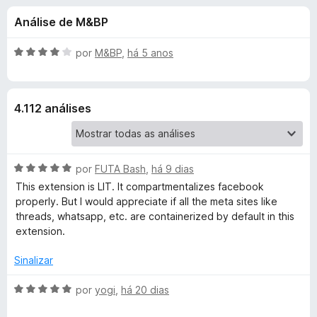
e
4
d
Análise de M&BP
,
o
s
5
r
d
A
por
M&BP
,
há 5 anos
F
d
e
v
i
5
a
l
r
e
4.112 análises
i
e
a
f
F
d
o
o
x
A
a
por
FUTA Bash
,
há 9 dias
e
v
m
This extension is LIT. It compartmentalizes facebook
a
4
properly. But I would appreciate if all the meta sites like
c
l
d
threads, whatsapp, etc. are containerized by default in this
i
e
extension.
e
a
5
d
Sinalizar
b
o
e
A
por
yogi
,
há 20 dias
m
v
o
5