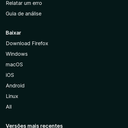
n
Relatar um erro
i
Guia de análise
c
i
a
Baixar
l
Download Firefox
d
Windows
a
M
macOS
o
iOS
z
i
Android
l
Linux
l
All
a
Versões mais recentes