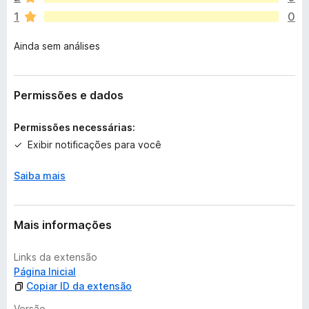
ã
1
0
o
e
Ainda sem análises
x
i
s
t
Permissões e dados
e
m
Permissões necessárias:
a
Exibir notificações para você
v
a
Saiba mais
l
i
a
ç
Mais informações
õ
e
Links da extensão
s
Página Inicial
Copiar ID da extensão
Versão