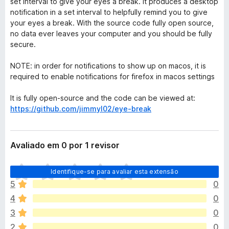
set interval to give your eyes a break. It produces a desktop
notification in a set interval to helpfully remind you to give
your eyes a break. With the source code fully open source,
no data ever leaves your computer and you should be fully
secure.
NOTE: in order for notifications to show up on macos, it is
required to enable notifications for firefox in macos settings
It is fully open-source and the code can be viewed at:
https://github.com/jimmyl02/eye-break
Avaliado em 0 por 1 revisor
A
Identifique-se para avaliar esta extensão
i
5
0
n
4
0
d
a
3
0
n
2
0