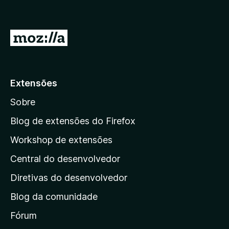
I
r
p
a
Extensões
r
Sobre
a
a
Blog de extensões do Firefox
p
Workshop de extensões
á
Central do desenvolvedor
g
i
Diretivas do desenvolvedor
n
Blog da comunidade
a
i
Fórum