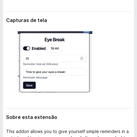
e
d
n
o
s
Capturas de tela
r
ã
o
F
i
r
e
f
o
x
Sobre esta extensão
This addon allows you to give yourself simple reminders in a