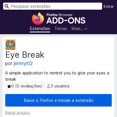
P
Entrar
e
E
s
x
q
t
Extensões
Temas
Mais…
u
e
i
n
M
s
s
e
a
Eye Break
t
õ
r
a
e
por
jimmyl02
d
s
a
d
A simple application to remind you to give your eyes a
d
o
break
o
N
s
0 (0 avaliações)
3 usuários
0 (0 avaliações)
3 usuários
a
d
a
v
Baixe o Firefox e instale a extensão
e
e
x
g
Baixar arquivo
t
a