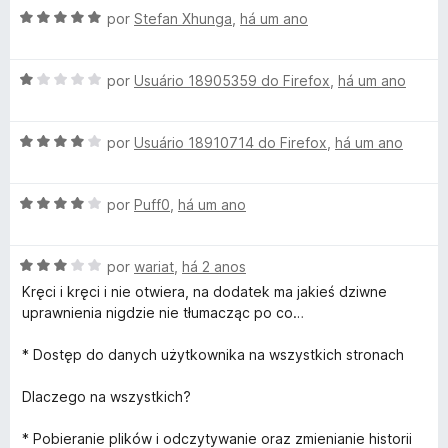
5
A
por
Stefan Xhunga
,
há um ano
v
a
A
l
por
Usuário 18905359 do Firefox
,
há um ano
v
i
a
a
A
l
por
Usuário 18910714 do Firefox
,
há um ano
d
v
i
o
a
a
e
A
l
por
Puff0
,
há um ano
d
m
v
i
o
5
a
a
e
d
A
l
por
wariat
,
há 2 anos
d
m
e
v
i
o
1
5
Kręci i kręci i nie otwiera, na dodatek ma jakieś dziwne
a
a
e
d
uprawnienia nigdzie nie tłumacząc po co…
l
d
m
e
i
o
4
5
* Dostęp do danych użytkownika na wszystkich stronach
a
e
d
d
m
e
Dlaczego na wszystkich?
o
4
5
e
d
* Pobieranie plików i odczytywanie oraz zmienianie historii