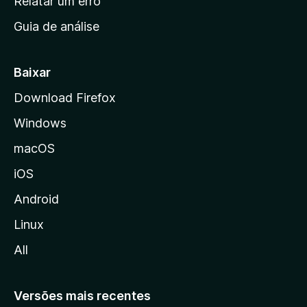
Relatar um erro
i
Guia de análise
c
i
a
Baixar
l
Download Firefox
d
Windows
a
M
macOS
o
iOS
z
i
Android
l
Linux
l
All
a
Versões mais recentes