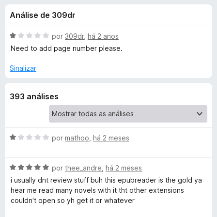
e
3
d
Análise de 309dr
,
o
s
7
r
d
A
por
309dr
,
há 2 anos
F
d
e
v
Need to add page number please.
i
5
a
l
r
Sinalizar
e
i
e
a
f
E
393 análises
d
o
o
x
P
e
m
1
A
por
mathoo
,
há 2 meses
U
d
v
e
a
B
A
5
l
por
thee_andre
,
há 2 meses
v
i
i usually dnt review stuff buh this epubreader is the gold ya
R
a
a
hear me read many novels with it tht other extensions
l
d
couldn't open so yh get it or whatever
i
e
o