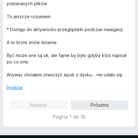
m
e
pobieranych plików
3
5
d
To jeszcze rozumiem
e
5
* Dostęp do aktywności przeglądarki podczas nawigacji
A to brzmi znów dziwnie
Być może one są ok, ale fajnie by było gdyby ktoś napisał
po co one.
Anyway chciałem otworzyć epub z dysku… nie udało się.
Sinalizar
Anterior
Próximo
Página 1 de 16