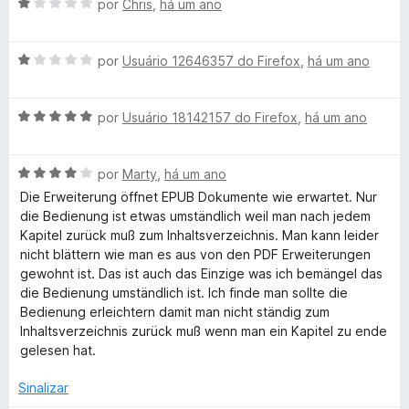
d
A
l
por
Chris
,
há um ano
d
e
v
i
o
5
a
a
e
A
l
por
Usuário 12646357 do Firefox
,
há um ano
d
m
v
i
o
5
a
a
e
d
A
l
por
Usuário 18142157 do Firefox
,
há um ano
d
m
e
v
i
o
4
5
a
a
e
d
A
l
por
Marty
,
há um ano
d
m
e
v
i
o
1
5
Die Erweiterung öffnet EPUB Dokumente wie erwartet. Nur
a
a
e
d
die Bedienung ist etwas umständlich weil man nach jedem
l
d
m
e
Kapitel zurück muß zum Inhaltsverzeichnis. Man kann leider
i
o
1
5
nicht blättern wie man es aus von den PDF Erweiterungen
a
e
d
gewohnt ist. Das ist auch das Einzige was ich bemängel das
d
m
e
die Bedienung umständlich ist. Ich finde man sollte die
o
5
5
Bedienung erleichtern damit man nicht ständig zum
e
d
Inhaltsverzeichnis zurück muß wenn man ein Kapitel zu ende
m
e
gelesen hat.
4
5
d
Sinalizar
e