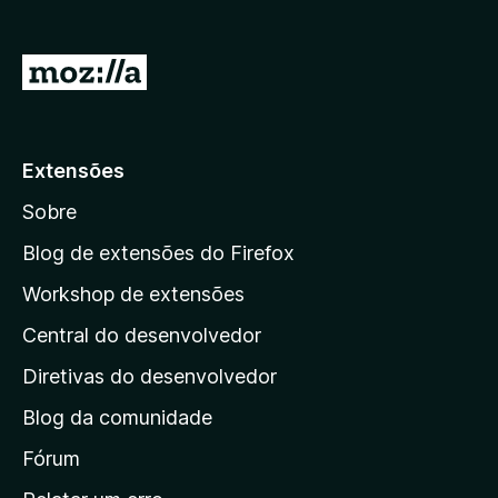
I
r
p
a
Extensões
r
Sobre
a
a
Blog de extensões do Firefox
p
Workshop de extensões
á
Central do desenvolvedor
g
i
Diretivas do desenvolvedor
n
Blog da comunidade
a
i
Fórum
n