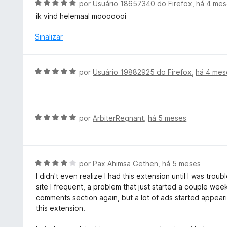
A
por
Usuário 18657340 do Firefox
,
há 4 me
m
a
v
ik vind helemaal mooooooi
5
d
a
d
o
l
Sinalizar
e
e
i
5
m
a
5
d
A
por
Usuário 19882925 do Firefox
,
há 4 mes
d
o
v
e
e
a
5
m
l
5
i
A
por
ArbiterRegnant
,
há 5 meses
d
a
v
e
d
a
5
o
l
e
i
A
por
Pax Ahimsa Gethen
,
há 5 meses
m
a
v
I didn't even realize I had this extension until I was tr
5
d
a
site I frequent, a problem that just started a couple we
d
o
l
comments section again, but a lot of ads started appeari
e
e
i
this extension.
5
m
a
5
d