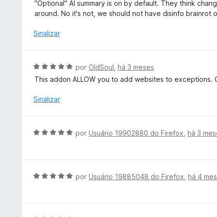
v
"Optional" AI summary is on by default. They think chang
d
a
around. No it's not, we should not have disinfo brainrot 
o
l
e
i
Sinalizar
m
a
5
d
d
o
A
por
OldSoul
,
há 3 meses
e
e
v
5
This addon ALLOW you to add websites to exceptions. C
m
a
1
l
Sinalizar
d
i
e
a
5
d
A
por
Usuário 19902880 do Firefox
,
há 3 mes
o
v
e
a
m
l
5
i
A
por
Usuário 19885048 do Firefox
,
há 4 me
d
a
v
e
d
a
5
o
l
e
i