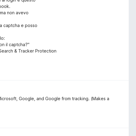
ebook.
rima non avevo
ica captcha e posso
lo:
on il captcha?"
o Search & Tracker Protection
Microsoft, Google, and Google from tracking. (Makes a