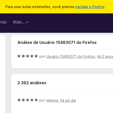
Para usar estas extensões, você precisa
instalar o Firefox
.
mas
Mais…
Análise de Usuário 15483071 do Firefox
A
por
Usuário 15483071 do Firefox
,
há 2 ano
v
a
l
i
2.362 análises
a
d
o
e
A
por
mihnea
,
há um dia
m
v
5
a