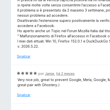
m
l
si ripete molte volte senza consentirmi l'accesso a Fac
5
i
Il problema si è presentato da 2 massimo 3 settimane, p
d
a
nessun problema ad accedere.
e
d
Disattivando l'estensione supero positivamente la verif
5
o
accedere a Facebook.
e
Ho aperto anche un Topic nel Forum Mozilla Italia dal tito
m
" Malfunzionamento di Firefox all'accesso in Facebook c
3
I miei dati attuali: Win 10, Firefox 152.0.1 e DuckDuckG
d
v. 2026.5.22.
e
5
Sinalizar
A
por
Jamie
,
há 2 meses
v
Very nice job, great to prevent Google, Meta, Google, 
a
great pair with Ghostery.)
l
i
Sinalizar
a
d
o