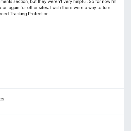
omments section, but they weren't very helpful. So for now I'm
k on again for other sites. I wish there were a way to turn
hanced Tracking Protection.
es