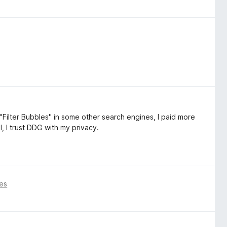
"Filter Bubbles" in some other search engines, I paid more
l, I trust DDG with my privacy.
es