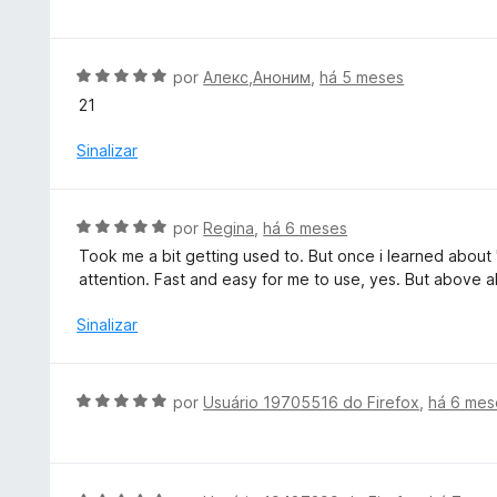
5
d
a
d
o
l
e
e
i
A
por
Алекс,Аноним
,
há 5 meses
5
m
a
v
21
3
d
a
d
o
l
Sinalizar
e
e
i
5
m
a
5
d
A
por
Regina
,
há 6 meses
d
o
v
e
Took me a bit getting used to. But once i learned about 
e
a
5
attention. Fast and easy for me to use, yes. But above al
m
l
5
i
Sinalizar
d
a
e
d
5
o
A
por
Usuário 19705516 do Firefox
,
há 6 mes
e
v
m
a
5
l
d
i