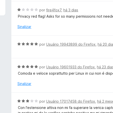
d
l
e
i
A
por
fire4fox7
,
há 3 dias
5
a
v
Privacy red flag! Asks for so many permissions not need
d
a
o
l
Sinalizar
e
i
m
a
5
d
A
por
Usuário 19943899 do Firefox
,
há 20 di
d
o
v
e
e
a
5
m
l
1
i
A
por
Usuário 19601933 do Firefox
,
há 23 dia
d
a
v
e
Comoda e veloce soprattutto per Linux in cui non é dis
d
a
5
o
l
Sinalizar
e
i
m
a
5
d
A
por
Usuário 17017458 do Firefox
,
há 2 mes
d
o
v
e
Con l'estensione attiva non mi fa superare la verica cap
e
a
5
in pratica mi da la verifica captcha positiva ma mi rimand