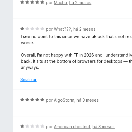
A
por
Machu
,
há 2 meses
e
v
m
a
5
l
d
i
A
por
What???
,
há 2 meses
e
a
v
5
I see no point to this since we have uBlock that's not r
d
a
worse.
o
l
e
i
Overall, I'm not happy with FF in 2026 and I understand Mo
m
a
back. It sits at the bottom of browsers for desktops — 
5
d
anyways.
d
o
e
e
Sinalizar
5
m
1
d
A
por
AlgoStorm
,
há 3 meses
e
v
5
a
l
i
A
por
American chestnut
,
há 3 meses
a