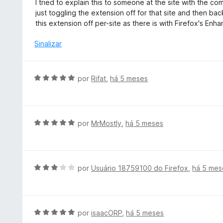
I tried to explain this to someone at the site with the c
d
o
just toggling the extension off for that site and then bac
e
e
this extension off per-site as there is with Firefox's En
5
m
4
Sinalizar
d
e
5
A
por
Rifat
,
há 5 meses
v
a
l
i
A
por
MrMostly
,
há 5 meses
a
v
d
a
o
l
e
i
A
por
Usuário 18759100 do Firefox
,
há 5 mes
m
a
v
5
d
a
d
o
l
e
e
i
A
por
isaacORP
,
há 5 meses
5
m
a
v