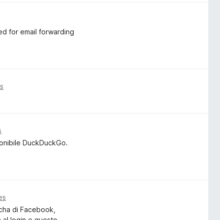
ed for email forwarding
as
s
ponibile DuckDuckGo.
es
tcha di Facebook,
a al login e questo