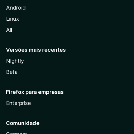
i
Android
l
Linux
l
All
a
Versões mais recentes
Nightly
Beta
Firefox para empresas
Enterprise
Comunidade