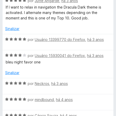
A
l
por
Jutte Angarde
,
há 3 anos
d
m
e
v
i
o
4
5
If I want to relax in navigation the Dracula Dark theme is
a
a
e
d
activated. I alternate many themes depending on the
l
d
m
e
moment and this is one of my Top 10. Good job.
i
o
5
5
a
e
d
Sinalizar
d
m
e
o
5
5
A
por
Usuário 13399770 do Firefox
,
há 3 anos
e
d
v
m
e
a
5
5
A
l
por
Usuário 15930041 do Firefox
,
há 3 anos
d
v
i
bleu night favor one
e
a
a
5
l
d
Sinalizar
i
o
a
e
A
por
Neckros
,
há 3 anos
d
m
v
o
5
a
e
d
A
l
por
mindbound
,
há 4 anos
m
e
v
i
4
5
a
a
d
A
l
por
Cássio Souza
,
há 4 anos
d