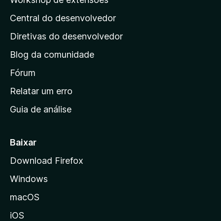
á
Central do desenvolvedor
g
i
Diretivas do desenvolvedor
n
Blog da comunidade
a
i
Fórum
n
Relatar um erro
i
Guia de análise
c
i
a
Baixar
l
Download Firefox
d
Windows
a
M
macOS
o
iOS
z