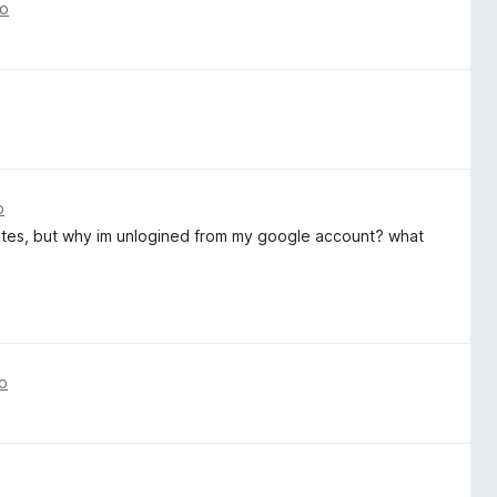
no
o
ites, but why im unlogined from my google account? what
o