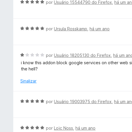
A
por
Usuário 15544790 do Firefox
,
há um a
d
o
v
e
e
a
5
m
l
5
i
A
por
Ursula Rosskamp
,
há um ano
d
a
v
e
d
a
5
o
l
e
i
A
por
Usuário 18205130 do Firefox
,
há um an
m
a
v
i know this addon block google services on other web s
5
d
a
the hell?
d
o
l
e
e
i
Sinalizar
5
m
a
5
d
d
o
A
por
Usuário 19003975 do Firefox
,
há um an
e
e
v
5
m
a
1
l
d
i
A
por
Loïc Noss
,
há um ano
e