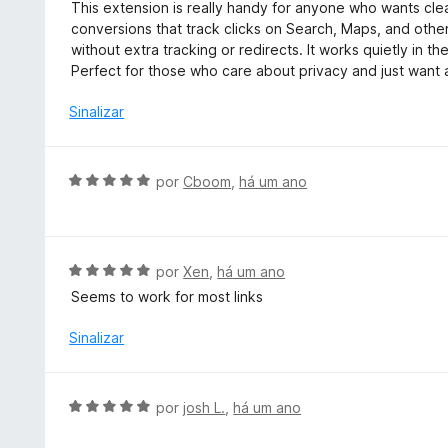
v
e
This extension is really handy for anyone who wants cle
d
a
5
conversions that track clicks on Search, Maps, and other
o
l
without extra tracking or redirects. It works quietly i
e
i
Perfect for those who care about privacy and just want
m
a
5
d
Sinalizar
d
o
e
e
5
m
A
por
Cboom
,
há um ano
5
v
d
a
e
l
5
i
A
por
Xen
,
há um ano
a
v
Seems to work for most links
d
a
o
l
Sinalizar
e
i
m
a
5
d
A
por
josh L.
,
há um ano
d
o
v
e
e