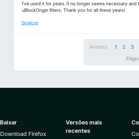
a
v
5
I've used it for years. It no longer seems necessary and
d
a
uBlockOrigin filters. Thank you for all these years!
o
l
e
i
Sinalizar
m
a
5
d
d
o
e
Anterior
1
2
3
e
5
m
Págin
5
d
e
5
Baixar
Versões mais
Co
recentes
Download Firefox
Co