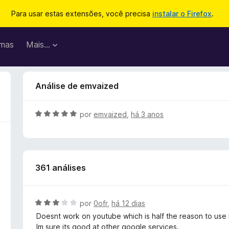
Para usar estas extensões, você precisa
instalar o Firefox
.
mas
Mais…
Análise de emvaized
A
por
emvaized
,
há 3 anos
v
a
l
i
361 análises
a
d
o
e
A
por
0ofr
,
há 12 dias
m
v
Doesnt work on youtube which is half the reason to use i
5
a
Im sure its good at other google services.