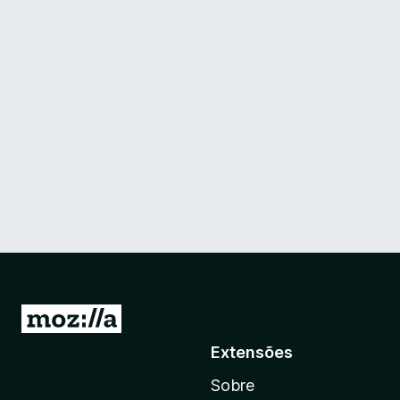
I
r
Extensões
p
Sobre
a