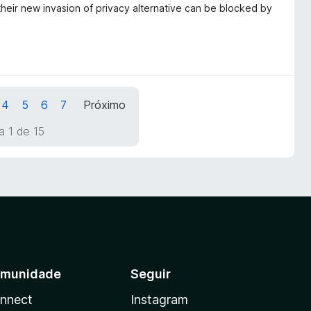
 their new invasion of privacy alternative can be blocked by
4
5
6
7
Próximo
a 1 de 15
munidade
Seguir
nnect
Instagram