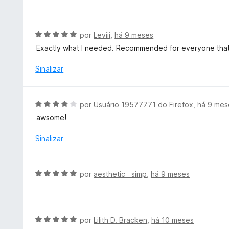
4
d
a
d
o
l
e
e
i
A
por
Leviii
,
há 9 meses
5
m
a
v
Exactly what I needed. Recommended for everyone that
5
d
a
d
o
l
Sinalizar
e
e
i
5
m
a
5
d
A
por
Usuário 19577771 do Firefox
,
há 9 mes
d
o
v
e
awsome!
e
a
5
m
l
Sinalizar
5
i
d
a
e
d
A
5
por
aesthetic__simp
,
há 9 meses
o
v
e
a
m
l
4
i
A
por
Lilith D. Bracken
,
há 10 meses
d
a