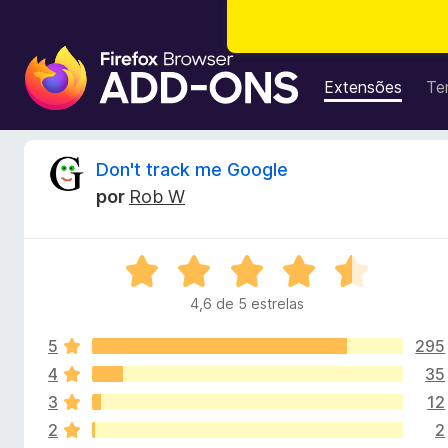
E
x
Extensões
Te
t
e
n
A
Don't track me Google
s
por
Rob W
õ
n
e
s
á
A
d
v
o
4,6 de 5 estrelas
l
a
N
l
a
5
295
i
i
v
a
4
35
d
e
3
12
s
o
g
2
2
e
a