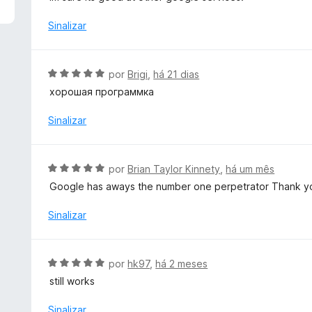
d
l
e
i
Sinalizar
5
a
d
o
A
por
Brigi
,
há 21 dias
e
v
хорошая программка
m
a
3
l
Sinalizar
d
i
e
a
5
d
A
por
Brian Taylor Kinnety
,
há um mês
o
v
Google has aways the number one perpetrator Thank you
e
a
m
l
Sinalizar
5
i
d
a
e
d
A
5
por
hk97
,
há 2 meses
o
v
still works
e
a
m
l
Sinalizar