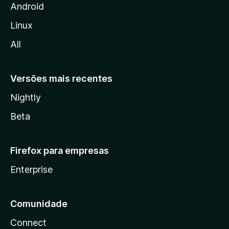
i
Android
l
Linux
l
All
a
Versões mais recentes
Nightly
Beta
Firefox para empresas
Enterprise
Comunidade
Connect