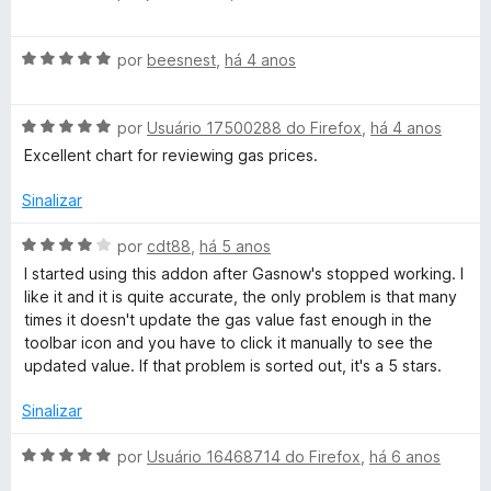
d
v
v
o
a
e
A
l
por
beesnest
,
há 4 anos
m
v
i
e
5
a
a
d
A
l
por
Usuário 17500288 do Firefox
,
há 4 anos
d
r
e
v
i
o
Excellent chart for reviewing gas prices.
5
a
a
e
G
l
d
m
Sinalizar
i
o
5
a
e
a
d
A
por
cdt88
,
há 5 anos
d
m
e
v
I started using this addon after Gasnow's stopped working. I
o
5
5
a
s
like it and it is quite accurate, the only problem is that many
e
d
l
times it doesn't update the gas value fast enough in the
m
e
i
toolbar icon and you have to click it manually to see the
P
5
5
a
updated value. If that problem is sorted out, it's a 5 stars.
d
d
r
e
o
Sinalizar
5
e
m
i
A
por
Usuário 16468714 do Firefox
,
há 6 anos
4
v