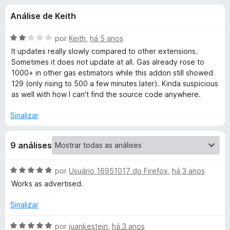
e
4
d
Análise de Keith
,
o
s
6
r
d
A
por
Keith
,
há 5 anos
F
d
e
v
It updates really slowly compared to other extensions.
i
5
a
Sometimes it does not update at all. Gas already rose to
l
r
1000+ in other gas estimators while this addon still showed
e
i
e
129 (only rising to 500 a few minutes later). Kinda suspicious
a
as well with how I can't find the source code anywhere.
f
D
d
o
o
Sinalizar
x
e
e
m
9 análises
2
F
d
e
A
por
Usuário 16951017 do Firefox
,
há 3 anos
i
5
v
Works as advertised.
a
S
l
Sinalizar
i
a
a
A
por
juankestein
,
há 3 anos