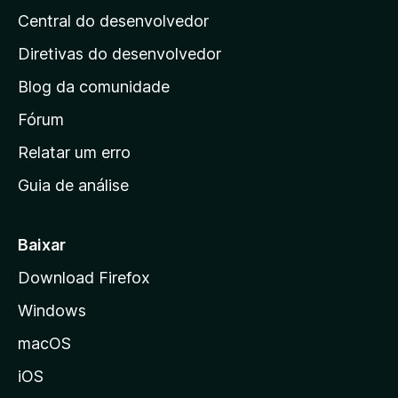
i
Central do desenvolvedor
g
o
i
Diretivas do desenvolvedor
n
n
Blog da comunidade
a
i
Fórum
n
Relatar um erro
i
Guia de análise
c
i
a
Baixar
l
Download Firefox
d
Windows
a
M
macOS
o
iOS
z