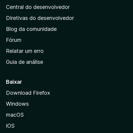
i
Central do desenvolvedor
g
o
i
Diretivas do desenvolvedor
n
n
Blog da comunidade
a
i
Fórum
n
Relatar um erro
i
Guia de análise
c
i
a
Baixar
l
Download Firefox
d
Windows
a
M
macOS
o
iOS
z