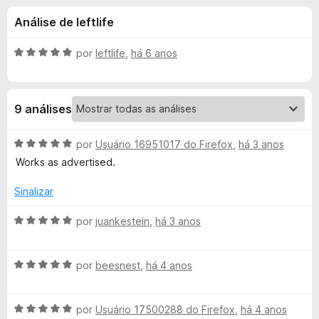
e
4
d
Análise de leftlife
,
o
s
6
r
d
A
por
leftlife
,
há 6 anos
F
d
e
v
i
5
a
l
r
e
9 análises
i
e
a
f
D
d
A
por
Usuário 16951017 do Firefox
,
há 3 anos
o
o
v
Works as advertised.
x
e
e
a
m
l
Sinalizar
5
i
F
d
a
A
por
juankestein
,
há 3 anos
e
d
v
i
5
o
a
e
A
l
por
beesnest
,
há 4 anos
S
m
v
i
5
a
a
a
d
A
l
por
Usuário 17500288 do Firefox
,
há 4 anos
d