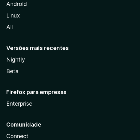
i
Android
l
Linux
l
All
a
Versões mais recentes
Nightly
Beta
Firefox para empresas
Enterprise
Comunidade
Connect