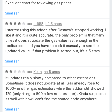
e
v
i
o
Excellent chart for reviewing gas prices.
5
a
a
e
v
l
d
m
Sinalizar
i
o
5
e
a
e
d
A
por
cdt88
,
há 5 anos
d
m
e
v
I started using this addon after Gasnow's stopped working. I
r
o
5
5
a
like it and it is quite accurate, the only problem is that many
e
d
l
times it doesn't update the gas value fast enough in the
G
m
e
i
toolbar icon and you have to click it manually to see the
5
5
a
updated value. If that problem is sorted out, it's a 5 stars.
d
d
a
e
o
Sinalizar
5
e
s
m
A
por
Keith
,
há 5 anos
4
v
It updates really slowly compared to other extensions.
P
d
a
Sometimes it does not update at all. Gas already rose to
e
l
1000+ in other gas estimators while this addon still showed
r
5
i
129 (only rising to 500 a few minutes later). Kinda suspicious
a
as well with how I can't find the source code anywhere.
d
i
o
Sinalizar