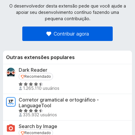
O desenvolvedor desta extensão pede que você ajude a
apoiar seu desenvolvimento contínuo fazendo uma
pequena contribuição.
Contribuir agora
Outras extensões populares
Dark Reader
Recomendado
Recomendado
A
1.265.110 usuários
v
a
Corretor gramatical e ortográfico -
l
LanguageTool
i
A
335.932 usuários
a
v
d
a
Search by Image
o
l
Recomendado
Recomendado