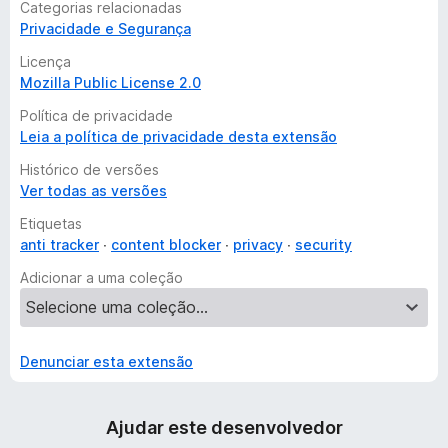
Categorias relacionadas
Fique à vontade para usar
esta chave PGP pública
para
Privacidade e Segurança
comunicação encriptada.
Licença
Mozilla Public License 2.0
> Link completo para a chave PGP pública:
https://decentraleyes.org/3f774aff6d/public-key.txt
Política de privacidade
Leia a política de privacidade desta extensão
Você Gostou Deste Complemento?
Histórico de versões
Ver todas as versões
O Decentraleyes é e sempre será gratuito, mas você pode
ajudar na continuidade do desenvolvimento fazendo uma
Etiquetas
doação, contribuindo no GitLab ou compartilhando com seus
anti tracker
content blocker
privacy
security
amigos (isso ajuda muito). Qualquer ajuda é muito bem vinda!
Adicionar a uma coleção
• GitLab:
https://git.synz.io/Synzvato/decentraleyes
• Doar:
https://decentraleyes.org/donate
Denunciar esta extensão
Ajudar este desenvolvedor