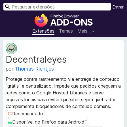
P
Entrar
e
E
s
x
q
t
Extensões
Temas
Mais…
u
e
i
n
M
s
s
e
a
Decentraleyes
t
õ
r
a
e
por
Thomas Rientjes
d
s
a
d
Protege contra rastreamento via entrega de conteúdo
d
o
"grátis" e centralizado. Impede que pedidos cheguem a
o
N
redes como o Google Hosted Libraries e serve
s
a
d
arquivos locais para evitar que sites sejam quebrados.
a
v
Complementa bloqueadores de conteúdo comuns.
e
e
Recomendado
Recomendado
x
g
Disponível no Firefox para Android™
Disponível no Firefox para Android™
t
a