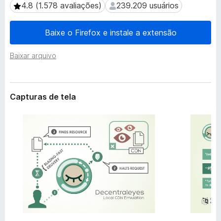
e
4.8 (1.578 avaliações)
239.209 usuários
4.8 (1.578 avaliações)
239.209 usuários
d
n
o
s
Baixe o Firefox e instale a extensão
r
ã
o
F
Baixar arquivo
i
r
e
f
Capturas de tela
o
x