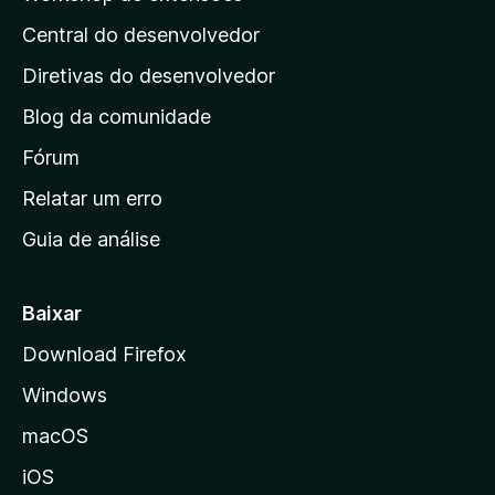
á
Central do desenvolvedor
g
i
Diretivas do desenvolvedor
n
Blog da comunidade
a
i
Fórum
n
Relatar um erro
i
Guia de análise
c
i
a
Baixar
l
Download Firefox
d
Windows
a
M
macOS
o
iOS
z