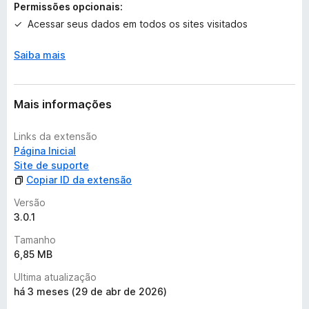
a
Permissões opcionais:
ly-Asked-Questions
ç
Acessar seus dados em todos os sites visitados
õ
Informações Técnicas
e
Saiba mais
s
>
https://git.synz.io/Synzvato/decentraleyes/wikis/Simple-
Introduction
Mais informações
>
https://git.synz.io/Synzvato/decentraleyes/wikis/Supporte
Links da extensão
d-Networks
Página Inicial
>
Site de suporte
https://git.synz.io/Synzvato/decentraleyes/wikis/Bundled-
Copiar ID da extensão
Resources
Versão
Suporte Pessoal
3.0.1
Tamanho
Sua questão não está listada acima ou você tem outra razão
6,85 MB
para entrar em contato comigo pessoalmente? Você sempre
pode me contactar em
decentraleyes@protonmail.com
.
Ultima atualização
Relatos de bugs ou sugestões são sempre muito bem vindas
há 3 meses (29 de abr de 2026)
e eu respondo a cada um dos e-mails que recebo.