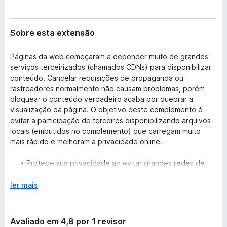
Sobre esta extensão
Páginas da web começaram a depender muito de grandes
serviços terceirizados (chamados CDNs) para disponibilizar
conteúdo. Cancelar requisições de propaganda ou
rastreadores normalmente não causam problemas, porém
bloquear o conteúdo verdadeiro acaba por quebrar a
visualização da página. O objetivo deste complemento é
evitar a participação de terceiros disponibilizando arquivos
locais (embutidos no complemento) que carregam muito
mais rápido e melhoram a privacidade online.
• Protege sua privacidade ao evitar grandes redes de
distribuição de conteúdo que dizem prestar serviços
gratuitos.
E
ler mais
• Complementa bloqueadores de conteúdo conhecidos
x
como o uBlock Origin (recomendado), Adblock Plus, etc.
p
• Funciona logo após a instalação, nenhuma pré-
a
Avaliado em 4,8 por 1 revisor
configuração é necessária.