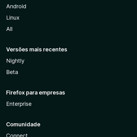
i
Android
l
Linux
l
All
a
Versões mais recentes
Nightly
Beta
Firefox para empresas
Enterprise
Comunidade
Connect