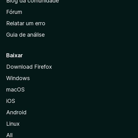
Blog da comunidade
a
i
Fórum
n
Relatar um erro
i
Guia de análise
c
i
a
Baixar
l
Download Firefox
d
Windows
a
M
macOS
o
iOS
z
i
Android
l
Linux
l
All
a