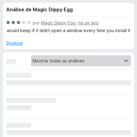
e
4
d
Análise de Magic Dippy Egg
,
o
s
5
r
d
A
por
Magic Dippy Egg
,
há um ano
F
d
e
v
would keep if it didnt open a window every time you install it
i
5
a
l
r
Sinalizar
e
i
e
a
f
D
d
o
o
x
a
e
m
3
r
d
e
k
5
R
e