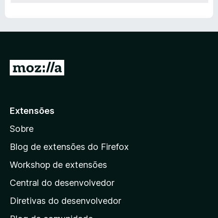
I
r
p
a
Extensões
r
Sobre
a
a
Blog de extensões do Firefox
p
Workshop de extensões
á
Central do desenvolvedor
g
i
Diretivas do desenvolvedor
n