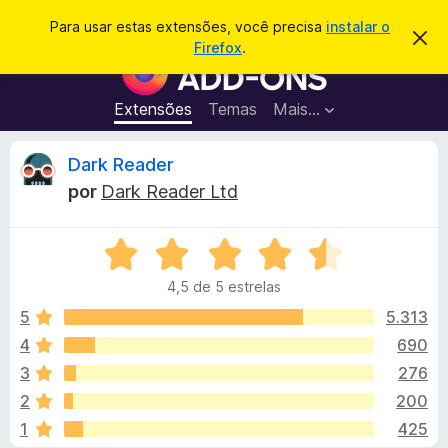
P
Entrar
Para usar estas extensões, você precisa
instalar o
D
e
Firefox
.
e
E
s
s
x
c
q
a
t
Extensões
Temas
Mais…
u
r
e
t
i
a
n
A
Dark Reader
s
r
s
e
a
por
Dark Reader Ltd
s
õ
n
r
t
e
e
a
A
s
á
v
v
d
i
4,5 de 5 estrelas
a
s
o
l
o
l
5
5.313
N
i
4
690
a
i
a
v
3
276
d
e
o
s
2
200
e
g
1
425
m
a