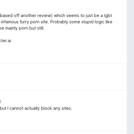
(based off another review) which seems to just be a lgbt
infamous furry porn site. Probably some stupid logic like
e mainly porn but still.
ter.ai
o
, but I cannot actually block any sites.