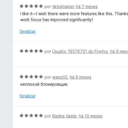
e
i
A
por
tiktoktaipei
,
há 7 meses
m
a
v
I like it—I wish there were more features like this. Thank
5
d
a
work focus has improved significantly!
d
o
l
e
e
i
Sinalizar
5
m
a
5
d
d
o
A
por
Usuário 19576751 do Firefox
,
há 9 mes
e
e
v
5
m
a
5
l
d
i
A
por
wano02
,
há 9 meses
e
a
v
5
неплохой блокировщик
d
a
o
l
Sinalizar
e
i
m
a
5
d
A
por
Badea Vasile
,
há 10 meses
d
o
v
e
e
a