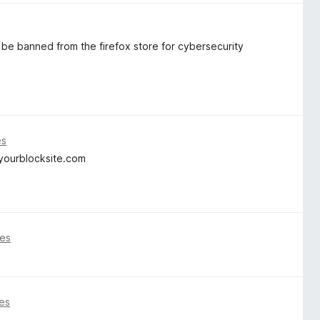
be banned from the firefox store for cybersecurity
es
.yourblocksite.com
ses
es