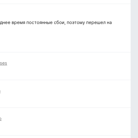
еднее время постоянные сбои, поэтому перешел на
eses
o
o