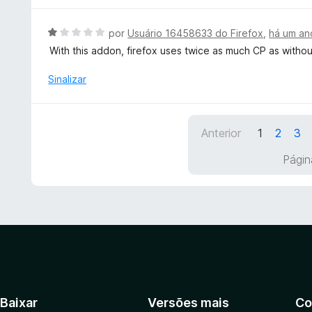
e
d
5
o
A
por
Usuário 16458633 do Firefox
,
há um an
e
v
With this addon, firefox uses twice as much CP as without i
m
a
3
l
Sinalizar
d
i
e
a
5
d
Anterior
1
2
3
o
e
Págin
m
1
d
e
5
Baixar
Versões mais
Co