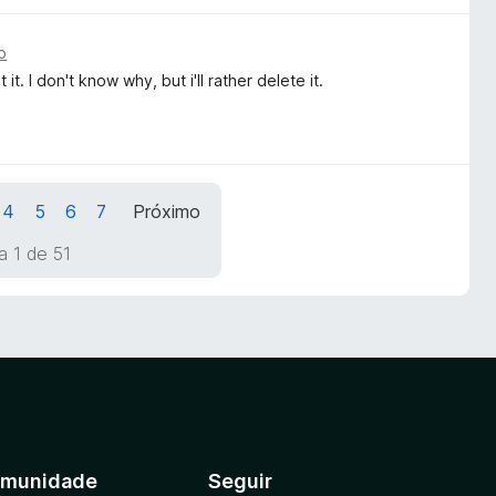
o
t. I don't know why, but i'll rather delete it.
4
5
6
7
Próximo
a 1 de 51
munidade
Seguir