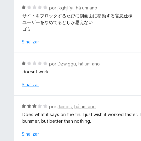
1
d
A
por
jkghjlfyi
,
há um ano
d
o
v
e
サイトをブロックするたびに別画面に移動する害悪仕様
e
a
5
ユーザーをなめてるとしか思えない
m
l
ゴミ
1
i
d
a
Sinalizar
e
d
5
o
e
A
por
Dzwiggu
,
há um ano
m
v
doesnt work
1
a
d
l
Sinalizar
e
i
5
a
d
A
por
Jaimes
,
há um ano
o
v
Does what it says on the tin. I just wish it worked faste
e
a
bummer, but better than nothing.
m
l
1
i
Sinalizar
d
a