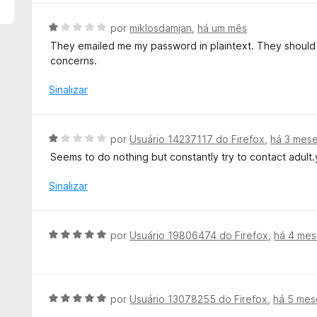
d
l
e
i
A
por
miklosdamjan
,
há um mês
5
a
v
They emailed me my password in plaintext. They should 
d
a
concerns.
o
l
e
i
Sinalizar
m
a
5
d
d
o
A
por
Usuário 14237117 do Firefox
,
há 3 mes
e
e
v
5
Seems to do nothing but constantly try to contact adult
m
a
1
l
Sinalizar
d
i
e
a
5
d
A
por
Usuário 19806474 do Firefox
,
há 4 me
o
v
e
a
m
l
1
i
A
por
Usuário 13078255 do Firefox
,
há 5 mes
d
a
v
e