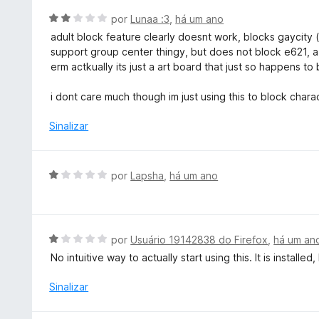
e
e
i
A
por
Lunaa :3
,
há um ano
5
m
a
v
adult block feature clearly doesnt work, blocks gaycity 
5
d
a
support group center thingy, but does not block e621, a 
d
o
l
erm actkually its just a art board that just so happens to b
e
e
i
5
m
a
i dont care much though im just using this to block charac
5
d
d
o
Sinalizar
e
e
5
m
2
A
por
Lapsha
,
há um ano
d
v
e
a
5
l
i
A
por
Usuário 19142838 do Firefox
,
há um an
a
v
No intuitive way to actually start using this. It is installed
d
a
o
l
Sinalizar
e
i
m
a