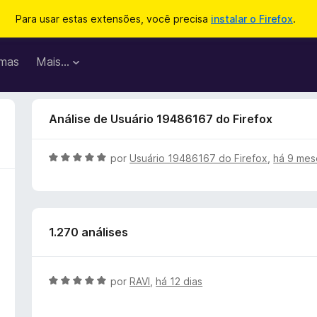
Para usar estas extensões, você precisa
instalar o Firefox
.
mas
Mais…
Análise de Usuário 19486167 do Firefox
A
por
Usuário 19486167 do Firefox
,
há 9 mes
v
a
l
i
1.270 análises
a
d
o
e
A
por
RAVI
,
há 12 dias
m
v
5
a