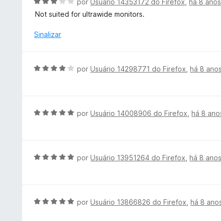
A
por
Usuário 14353172 do Firefox
,
há 8 ano
d
a
v
e
Not suited for ultrawide monitors.
d
a
5
o
l
Sinalizar
e
i
m
a
4
d
A
por
Usuário 14298771 do Firefox
,
há 8 ano
d
o
v
e
e
a
5
m
l
3
i
A
por
Usuário 14008906 do Firefox
,
há 8 ano
d
a
v
e
d
a
5
o
l
e
i
A
por
Usuário 13951264 do Firefox
,
há 8 ano
m
a
v
4
d
a
d
o
l
e
e
i
A
por
Usuário 13866826 do Firefox
,
há 8 ano
5
m
a
v
5
d