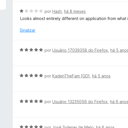
d
l
e
i
A
por
Hash
,
há 8 meses
5
a
v
Looks almost entirely different on application from what
d
a
o
l
Sinalizar
e
i
m
a
5
d
A
por
Usuário 17039358 do Firefox
,
há 5 ano
d
o
v
e
e
a
5
m
l
1
i
A
por
KadenTheFam [GD]
,
há 5 anos
d
a
v
e
d
a
5
o
l
e
i
A
por
Usuário 13235056 do Firefox
,
há 6 ano
m
a
v
5
d
a
d
o
l
e
e
i
A
por
José Sidenei de Melo
,
há 6 anos
5