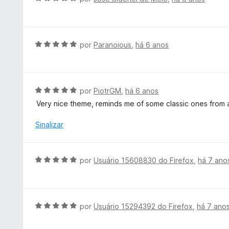
m
a
v
5
d
a
d
o
l
e
e
i
A
por
Paranoious
,
há 6 anos
5
m
a
v
5
d
a
d
o
l
e
e
i
A
por
PiotrGM
,
há 6 anos
5
m
a
v
Very nice theme, reminds me of some classic ones from
5
d
a
d
o
l
Sinalizar
e
e
i
5
m
a
5
d
A
por
Usuário 15608830 do Firefox
,
há 7 ano
d
o
v
e
e
a
5
m
l
5
i
A
por
Usuário 15294392 do Firefox
,
há 7 ano
d
a
v
e
d
a