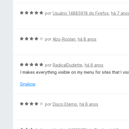
5
o
l
e
i
A
por
Usuário 14885918 do Firefox
,
há 7 ano
m
a
v
5
d
a
d
o
l
e
e
i
A
por
Abo-Roolan
,
há 8 anos
5
m
a
v
5
d
a
d
o
l
e
e
i
A
por
RadicalDudette
,
há 8 anos
5
m
a
v
I makes everything visible on my menu for sites that I visi
5
d
a
d
o
l
Sinalizar
e
e
i
5
m
a
4
d
A
por
Disco Eterno
,
há 8 anos
d
o
v
e
e
a
5
m
l
5
i