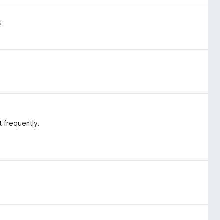
s
t frequently.