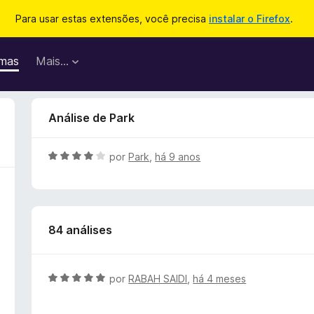
Para usar estas extensões, você precisa
instalar o Firefox
.
mas
Mais…
Análise de Park
A
por
Park
,
há 9 anos
v
a
l
i
84 análises
a
d
o
e
A
por
RABAH SAIDI
,
há 4 meses
m
v
4
a