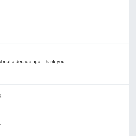
 about a decade ago. Thank you!
s
s