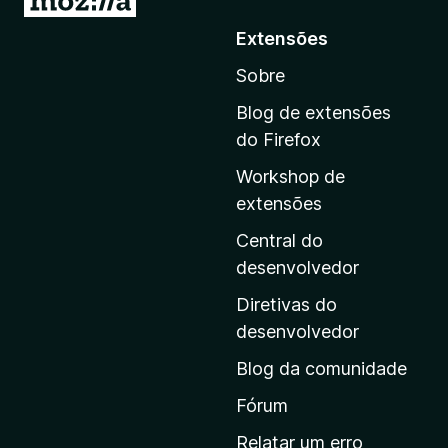
r
Extensões
p
Sobre
a
r
Blog de extensões
a
do Firefox
a
Workshop de
p
extensões
á
g
Central do
i
desenvolvedor
n
Diretivas do
a
desenvolvedor
i
Blog da comunidade
n
i
Fórum
c
Relatar um erro