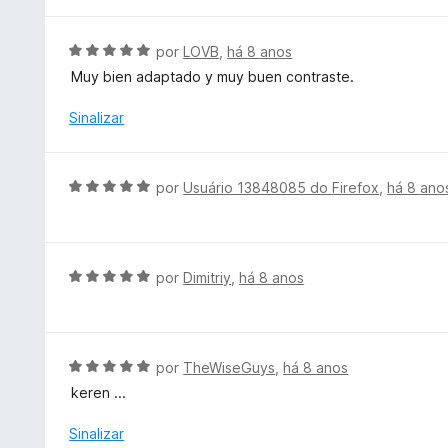
a
d
o
l
e
e
i
A
por
LOVB
,
há 8 anos
5
m
a
v
Muy bien adaptado y muy buen contraste.
5
d
a
d
o
l
Sinalizar
e
e
i
5
m
a
5
d
A
por
Usuário 13848085 do Firefox
,
há 8 ano
d
o
v
e
e
a
5
m
l
5
i
A
por
Dimitriy
,
há 8 anos
d
a
v
e
d
a
5
o
l
e
i
A
por
TheWiseGuys
,
há 8 anos
m
a
v
keren ...
5
d
a
d
o
l
Sinalizar
e
e