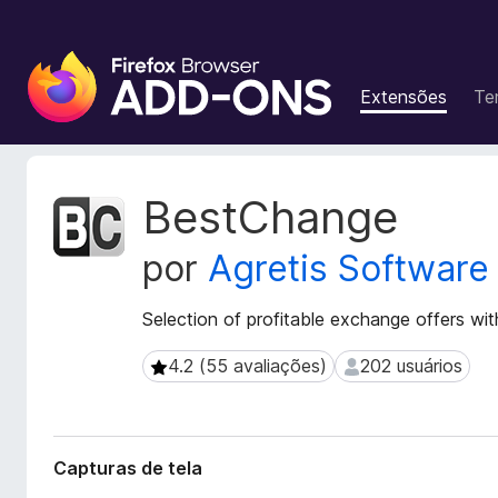
E
x
Extensões
Te
t
e
n
s
M
BestChange
õ
e
t
e
por
Agretis Software
a
s
d
d
a
Selection of profitable exchange offers w
o
d
N
o
4.2 (55 avaliações)
202 usuários
4.2 (55 avaliações)
202 usuários
a
s
v
d
a
e
e
g
Capturas de tela
x
a