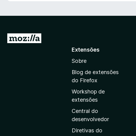
I
r
Extensões
p
Sobre
a
r
Blog de extensões
a
do Firefox
a
Workshop de
p
extensões
á
g
Central do
i
desenvolvedor
n
Diretivas do
a