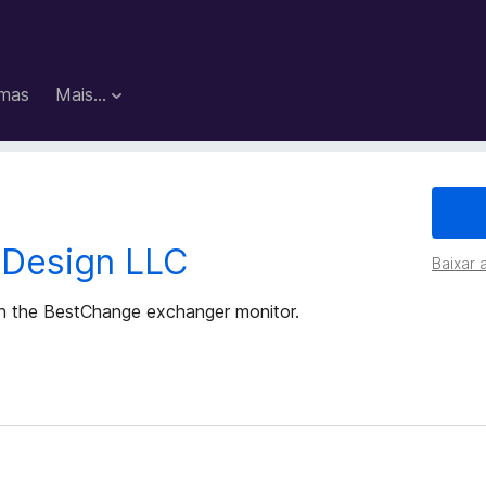
mas
Mais…
 Design LLC
Baixar 
ith the BestChange exchanger monitor.