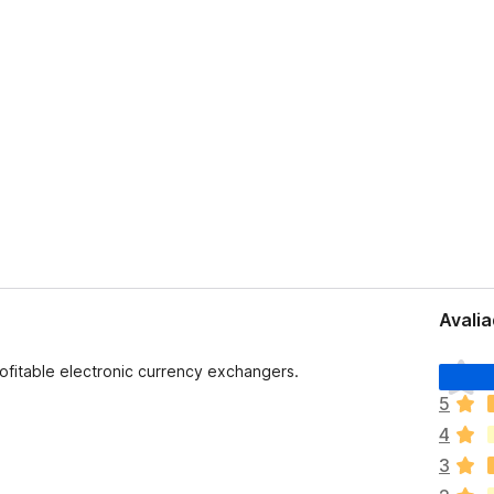
Avalia
A
ofitable electronic currency exchangers.
i
5
n
4
d
a
3
n