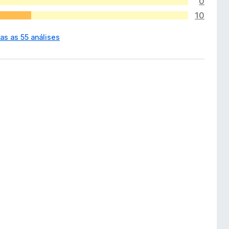
0
10
as as 55 análises