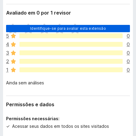
Avaliado em 0 por 1 revisor
A
Identifique-se para avaliar esta extensão
i
5
0
n
4
0
d
a
3
0
n
2
0
ã
1
0
o
e
Ainda sem análises
x
i
s
t
Permissões e dados
e
m
Permissões necessárias:
a
Acessar seus dados em todos os sites visitados
v
a