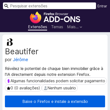
P
Entrar
e
E
s
x
q
t
Extensões
Temas
Mais…
u
e
i
n
M
s
s
e
a
Beautifer
t
õ
r
a
e
por
Jérôme
d
s
a
d
Révélez le potentiel de chaque bien immobilier grâce à
d
o
l'IA directement depuis notre extension Firefox.
o
N
s
Algumas funcionalidades podem solicitar pagamento
Algumas funcionalidades podem solicitar pagamento
a
d
0 (0 avaliações)
Nenhum usuário
0 (0 avaliações)
Nenhum usuário
a
v
e
e
x
Baixe o Firefox e instale a extensão
g
t
a