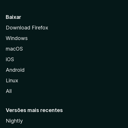
i
a
Baixar
l
Download Firefox
d
Windows
a
M
macOS
o
iOS
z
i
Android
l
Linux
l
All
a
Versões mais recentes
Nightly