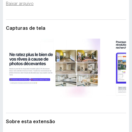
e
Baixar arquivo
d
n
o
s
r
ã
o
F
Capturas de tela
i
r
e
f
o
x
Sobre esta extensão