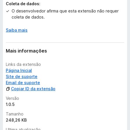
Coleta de dados:
l
O desenvolvedor afirma que esta extensão não requer
i
coleta de dados.
a
ç
õ
Saiba mais
e
s
Mais informações
Links da extensão
Página Inicial
Site de suporte
Email de suporte
Copiar ID da extensão
Versão
1.0.5
Tamanho
248,26 KB
Ultima atualização