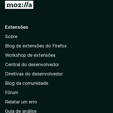
I
r
p
a
Extensões
r
Sobre
a
a
Blog de extensões do Firefox
p
Workshop de extensões
á
Central do desenvolvedor
g
i
Diretivas do desenvolvedor
n
Blog da comunidade
a
i
Fórum
n
Relatar um erro
i
Guia de análise
c