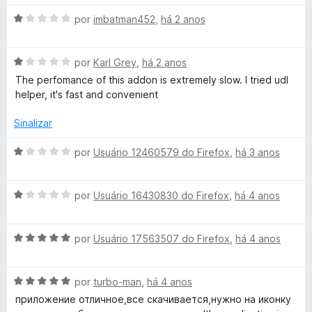
a
e
d
m
A
por
imbatman452
,
há 2 anos
n
o
1
v
e
d
a
e
m
e
A
l
por
Karl Grey
,
há 2 anos
5
5
v
i
The perfomance of this addon is extremely slow. I tried udl
V
d
a
a
helper, it's fast and convenient
e
l
d
5
i
o
i
Sinalizar
a
e
d
m
A
por
Usuário 12460579 do Firefox
,
há 3 anos
d
o
1
v
e
d
a
e
m
e
A
l
por
Usuário 16430830 do Firefox
,
há 4 anos
1
5
v
i
o
d
a
a
e
A
l
por
Usuário 17563507 do Firefox
,
há 4 anos
d
5
v
i
o
D
a
a
e
A
l
por
turbo-man
,
há 4 anos
d
m
o
v
i
o
1
приложение отличное,все скачивается,нужно на иконку
a
a
e