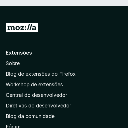
5
l
d
i
o
a
e
d
m
I
o
1
r
e
d
m
e
p
5
5
a
Extensões
d
r
e
Sobre
5
a
a
Blog de extensões do Firefox
p
Workshop de extensões
á
Central do desenvolvedor
g
i
Diretivas do desenvolvedor
n
Blog da comunidade
a
i
Fórum