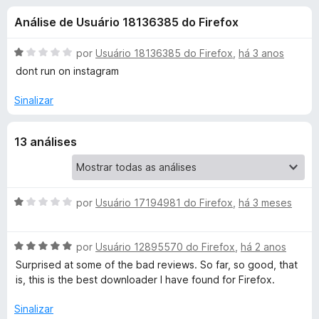
e
2
d
Análise de Usuário 18136385 do Firefox
,
o
s
2
r
d
A
por
Usuário 18136385 do Firefox
,
há 3 anos
F
d
e
v
dont run on instagram
i
5
a
l
r
Sinalizar
e
i
e
a
f
A
13 análises
d
o
o
x
l
e
m
1
A
por
Usuário 17194981 do Firefox
,
há 3 meses
l
d
v
e
a
i
A
5
l
por
Usuário 12895570 do Firefox
,
há 2 anos
v
i
Surprised at some of the bad reviews. So far, so good, that
n
a
a
is, this is the best downloader I have found for Firefox.
l
d
i
O
o
Sinalizar