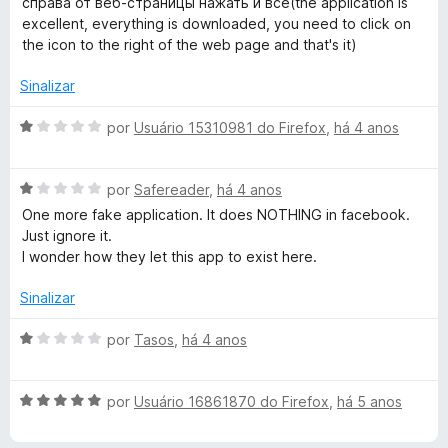
d
справа от веб-страницы нажать и все(the application is
w
l
d
m
e
excellent, everything is downloaded, you need to click on
i
o
1
5
the icon to the right of the web page and that's it)
a
e
n
d
d
m
e
Sinalizar
o
5
5
l
e
d
A
por
Usuário 15310981 do Firefox
,
há 4 anos
m
e
v
o
5
5
a
d
A
l
por
Safereader
,
há 4 anos
a
e
v
i
One more fake application. It does NOTHING in facebook.
5
a
a
Just ignore it.
l
d
d
I wonder how they let this app to exist here.
i
o
a
e
Sinalizar
e
d
m
o
1
A
por
Tasos
,
há 4 anos
r
e
d
v
m
e
a
1
5
A
l
por
Usuário 16861870 do Firefox
,
há 5 anos
d
v
i
e
a
a