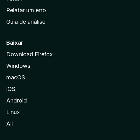
n
Relatar um erro
i
Guia de análise
c
i
a
Baixar
l
Download Firefox
d
Windows
a
M
macOS
o
iOS
z
i
Android
l
Linux
l
All
a