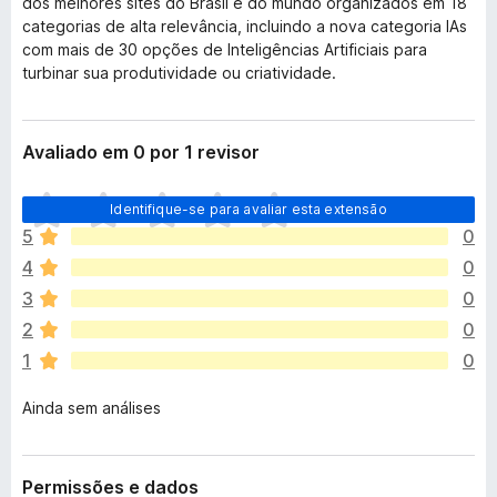
dos melhores sites do Brasil e do mundo organizados em 18
categorias de alta relevância, incluindo a nova categoria IAs
com mais de 30 opções de Inteligências Artificiais para
turbinar sua produtividade ou criatividade.
Avaliado em 0 por 1 revisor
A
Identifique-se para avaliar esta extensão
i
5
0
n
4
0
d
a
3
0
n
2
0
ã
1
0
o
e
Ainda sem análises
x
i
s
t
Permissões e dados