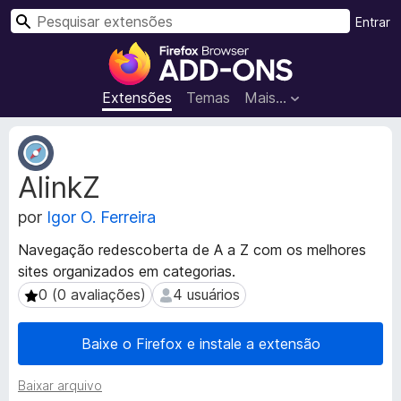
P
Entrar
e
E
s
x
q
t
Extensões
Temas
Mais…
u
e
i
n
M
s
s
e
a
AlinkZ
t
õ
r
a
e
por
Igor O. Ferreira
d
s
a
d
Navegação redescoberta de A a Z com os melhores
d
o
sites organizados em categorias.
o
N
s
0 (0 avaliações)
4 usuários
0 (0 avaliações)
4 usuários
a
d
a
v
Baixe o Firefox e instale a extensão
e
e
x
g
Baixar arquivo
t
a