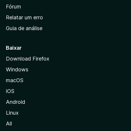
i
Fórum
n
Relatar um erro
i
Guia de análise
c
i
a
Baixar
l
Download Firefox
d
Windows
a
M
macOS
o
iOS
z
i
Android
l
Linux
l
All
a