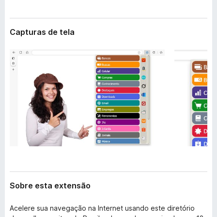
e
d
n
o
s
Capturas de tela
r
ã
o
F
i
r
e
f
o
x
Sobre esta extensão
Acelere sua navegação na Internet usando este diretório