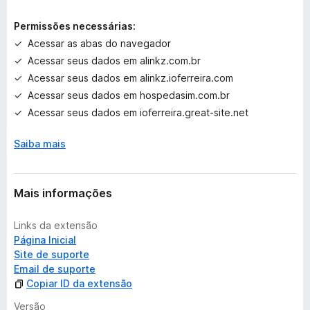
e
m
Permissões necessárias:
a
Acessar as abas do navegador
v
Acessar seus dados em alinkz.com.br
a
l
Acessar seus dados em alinkz.ioferreira.com
i
Acessar seus dados em hospedasim.com.br
a
Acessar seus dados em ioferreira.great-site.net
ç
õ
Saiba mais
e
s
Mais informações
Links da extensão
Página Inicial
Site de suporte
Email de suporte
Copiar ID da extensão
Versão