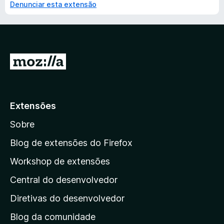
Denunciar esta extensão
I
r
p
a
Extensões
r
Sobre
a
a
Blog de extensões do Firefox
p
Workshop de extensões
á
Central do desenvolvedor
g
i
Diretivas do desenvolvedor
n
Blog da comunidade
a