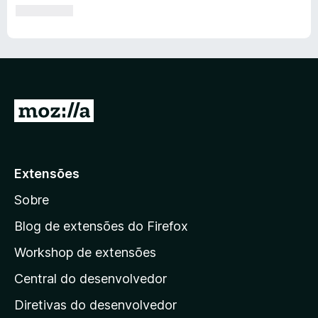
I
r
p
a
Extensões
r
Sobre
a
a
Blog de extensões do Firefox
p
Workshop de extensões
á
Central do desenvolvedor
g
i
Diretivas do desenvolvedor