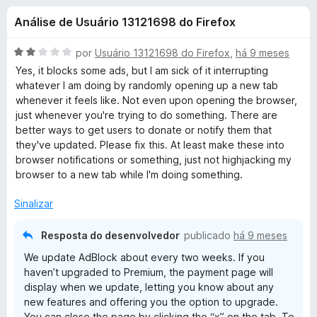
e
4
d
Análise de Usuário 13121698 do Firefox
,
o
s
2
r
d
A
por
Usuário 13121698 do Firefox
,
há 9 meses
F
d
e
v
Yes, it blocks some ads, but I am sick of it interrupting
i
5
a
whatever I am doing by randomly opening up a new tab
l
r
whenever it feels like. Not even upon opening the browser,
e
i
e
just whenever you're trying to do something. There are
a
better ways to get users to donate or notify them that
f
A
d
they've updated. Please fix this. At least make these into
o
o
browser notifications or something, just not highjacking my
x
d
e
browser to a new tab while I'm doing something.
m
2
B
Sinalizar
d
e
Resposta do desenvolvedor
publicado
há 9 meses
l
5
We update AdBlock about every two weeks. If you
o
haven’t upgraded to Premium, the payment page will
display when we update, letting you know about any
new features and offering you the option to upgrade.
c
You can close the page by clicking the “x” on the tab. To