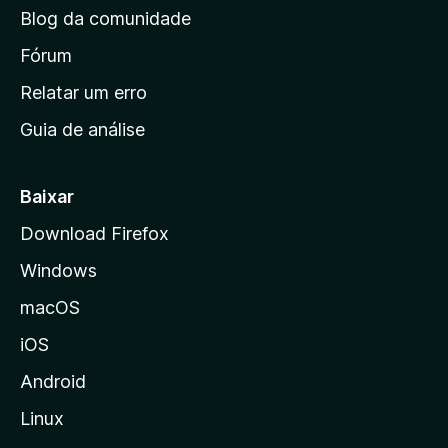
n
Blog da comunidade
a
i
Fórum
n
Relatar um erro
i
Guia de análise
c
i
a
Baixar
l
Download Firefox
d
Windows
a
M
macOS
o
iOS
z
i
Android
l
Linux
l