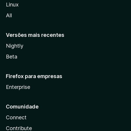
A
l
Linux
l
u
All
a
t
Versões mais recentes
o
Nightly
R
Beta
e
Firefox para empresas
c
Enterprise
o
Comunidade
g
Connect
n
Contribute