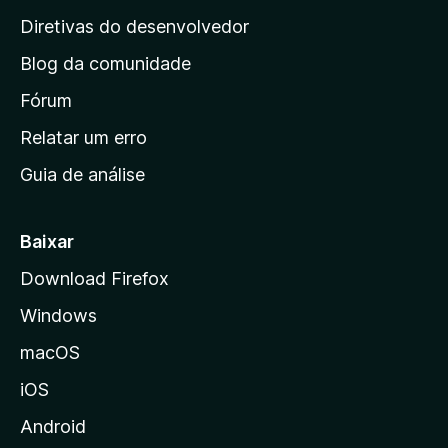
h
i
Diretivas do desenvolvedor
n
a
Blog da comunidade
a
i
Fórum
S
n
Relatar um erro
i
o
Guia de análise
c
l
i
a
Baixar
v
l
Download Firefox
d
e
Windows
a
M
r
macOS
o
iOS
z
:
i
Android