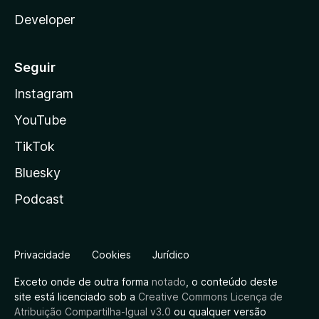
Developer
i
t
Seguir
i
Instagram
YouTube
o
TikTok
n
Bluesky
a
Podcast
n
Privacidade
Cookies
Jurídico
d
Exceto onde de outra forma
notado
, o conteúdo deste
B
site está licenciado sob a
Creative Commons Licença de
Atribuição Compartilha-Igual v3.0
ou qualquer versão