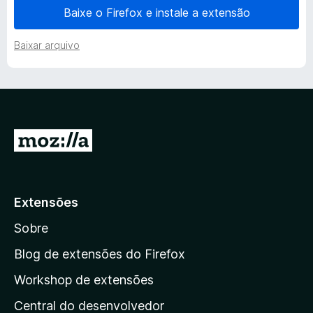
Baixe o Firefox e instale a extensão
e
Baixar arquivo
s
d
o
I
C
r
p
a
a
Extensões
r
p
Sobre
a
a
Blog de extensões do Firefox
t
p
Workshop de extensões
á
c
Central do desenvolvedor
g