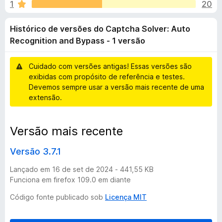
i
1
20
m
d
2
o
c
Histórico de versões do Captcha Solver: Auto
,
r
9
Recognition and Bypass - 1 versão
F
o
d
i
e
Cuidado com versões antigas! Essas versões são
r
d
5
exibidas com propósito de referência e testes.
e
Devemos sempre usar a versão mais recente de uma
f
e
extensão.
o
x
v
Versão mais recente
e
Versão 3.7.1
r
Lançado em 16 de set de 2024 - 441,55 KB
Funciona em firefox 109.0 em diante
s
Código fonte publicado sob
Licença MIT
õ