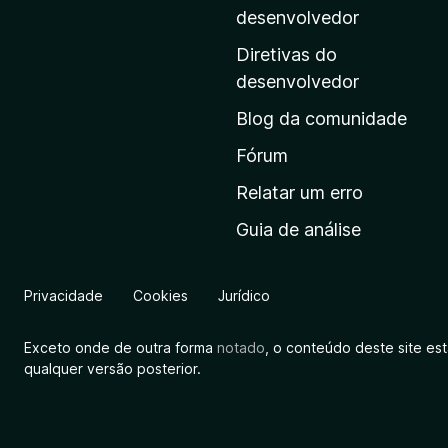
i
desenvolvedor
n
Diretivas do
a
desenvolvedor
i
Blog da comunidade
n
i
Fórum
c
Relatar um erro
i
Guia de análise
a
l
d
Privacidade
Cookies
Jurídico
a
M
Exceto onde de outra forma
notado
, o conteúdo deste site es
o
qualquer versão posterior.
z
i