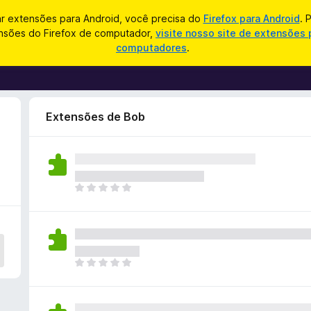
ar extensões para Android, você precisa do
Firefox para Android
. 
nsões do Firefox de computador,
visite nosso site de extensões 
computadores
.
Extensões de Bob
A
i
n
d
a
n
A
ã
i
o
n
e
d