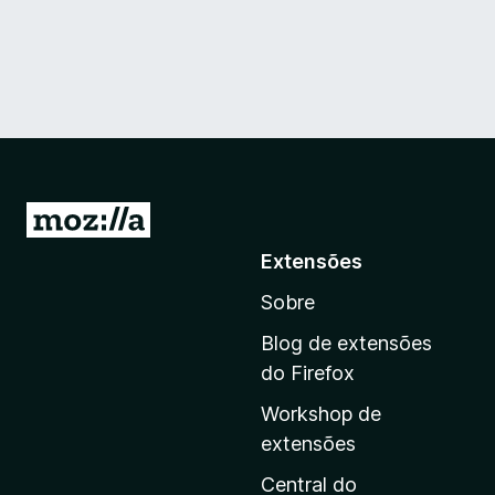
I
r
Extensões
p
Sobre
a
r
Blog de extensões
a
do Firefox
a
Workshop de
p
extensões
á
g
Central do