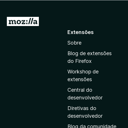
d
o
r
I
F
r
Extensões
i
p
r
Sobre
a
e
r
f
Blog de extensões
a
o
do Firefox
x
a
Workshop de
p
extensões
á
g
Central do
i
desenvolvedor
n
Diretivas do
a
desenvolvedor
i
Blog da comunidade