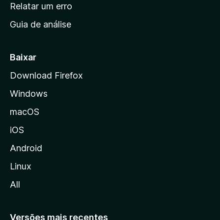
n
Relatar um erro
i
Guia de análise
c
i
a
Baixar
l
Download Firefox
d
Windows
a
M
macOS
o
iOS
z
i
Android
l
Linux
l
All
a
Versões mais recentes