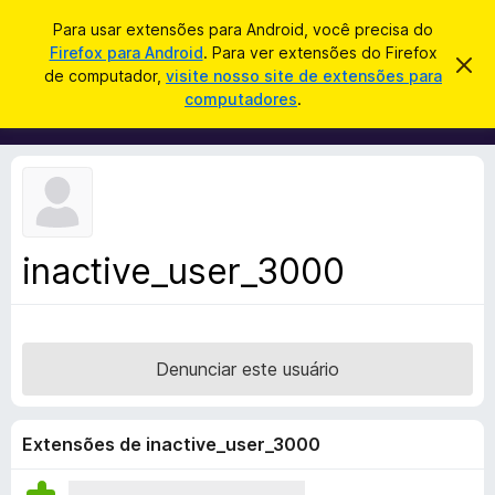
P
Entrar
Para usar extensões para Android, você precisa do
e
Firefox para Android
. Para ver extensões do Firefox
E
D
s
de computador,
visite nosso site de extensões para
e
x
computadores
.
s
q
t
c
u
a
e
r
i
n
t
s
a
s
r
a
õ
e
r
s
e
t
inactive_user_3000
s
e
a
d
v
o
i
s
N
o
Denunciar este usuário
a
v
e
Extensões de inactive_user_3000
g
a