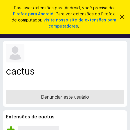
P
Entrar
Para usar extensões para Android, você precisa do
e
Firefox para Android
. Para ver extensões do Firefox
E
D
s
de computador,
visite nosso site de extensões para
e
x
computadores
.
s
q
t
c
u
a
e
r
i
n
t
s
a
s
r
a
õ
e
r
s
e
t
cactus
s
e
a
d
v
o
i
s
N
o
Denunciar este usuário
a
v
e
Extensões de cactus
g
a