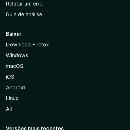
n
Relatar um erro
i
Guia de análise
c
i
a
Baixar
l
Download Firefox
d
Windows
a
M
macOS
o
iOS
z
i
Android
l
Linux
l
All
a
Versões mais recentes