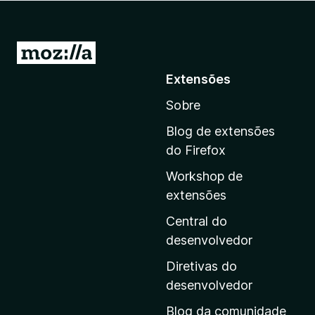
d
o
r
I
F
r
Extensões
i
p
r
Sobre
a
e
r
f
Blog de extensões
a
o
do Firefox
x
a
Workshop de
p
extensões
á
g
Central do
i
desenvolvedor
n
Diretivas do
a
desenvolvedor
i
Blog da comunidade