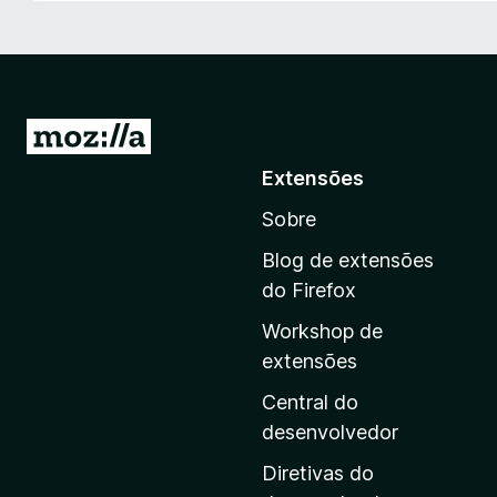
d
o
r
F
i
I
r
r
Extensões
e
p
f
Sobre
a
o
r
x
Blog de extensões
a
do Firefox
a
Workshop de
p
extensões
á
g
Central do
i
desenvolvedor
n
Diretivas do
a