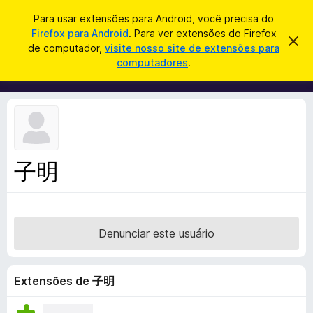
P
Entrar
Para usar extensões para Android, você precisa do
e
Firefox para Android
. Para ver extensões do Firefox
E
D
s
de computador,
visite nosso site de extensões para
e
x
computadores
.
s
q
t
c
u
a
e
r
i
n
t
s
a
s
r
a
õ
e
r
s
e
t
子明
s
e
a
d
v
o
i
s
N
o
Denunciar este usuário
a
v
e
Extensões de 子明
g
a