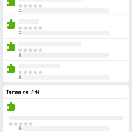
a
i
d
ç
m
o
A
l
s
a
õ
a
e
i
i
t
n
e
v
x
n
a
e
ã
s
a
i
d
ç
m
o
A
l
s
a
õ
a
e
i
i
t
n
e
v
x
n
a
e
ã
s
a
i
d
ç
m
o
A
l
s
a
õ
a
e
i
i
t
n
e
v
x
n
a
e
ã
s
a
i
d
ç
m
o
A
l
s
a
õ
a
e
i
i
t
n
e
v
x
n
a
e
ã
s
a
i
Temas de 子明
d
ç
m
o
l
s
a
õ
a
e
i
t
n
e
v
x
a
e
ã
s
a
i
ç
m
o
l
s
õ
a
e
i
A
t
e
v
x
a
i
e