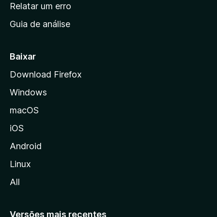
n
Relatar um erro
i
Guia de análise
c
i
a
Baixar
l
Download Firefox
d
Windows
a
M
macOS
o
iOS
z
i
Android
l
Linux
l
All
a
Versões mais recentes