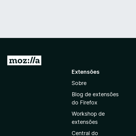
I
r
Extensões
p
Sobre
a
r
Blog de extensões
a
do Firefox
a
Workshop de
p
extensões
á
g
Central do