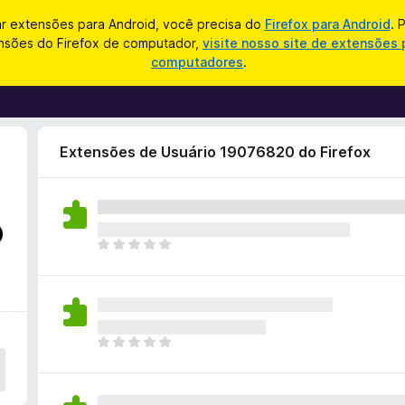
ar extensões para Android, você precisa do
Firefox para Android
. 
nsões do Firefox de computador,
visite nosso site de extensões 
computadores
.
Extensões de Usuário 19076820 do Firefox
o
A
i
n
d
a
n
A
ã
i
o
n
e
d