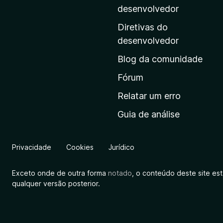
i
desenvolvedor
n
Diretivas do
a
desenvolvedor
i
Blog da comunidade
n
i
Fórum
c
Relatar um erro
i
Guia de análise
a
l
d
Privacidade
Cookies
Jurídico
a
M
Exceto onde de outra forma
notado
, o conteúdo deste site es
o
qualquer versão posterior.
z
i