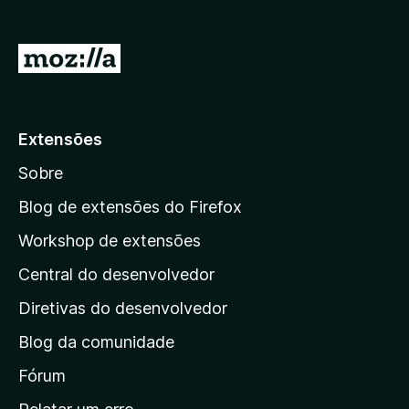
d
o
I
r
r
F
p
i
r
a
Extensões
e
r
f
Sobre
a
o
a
Blog de extensões do Firefox
x
p
Workshop de extensões
á
Central do desenvolvedor
g
i
Diretivas do desenvolvedor
n
Blog da comunidade
a
i
Fórum
n