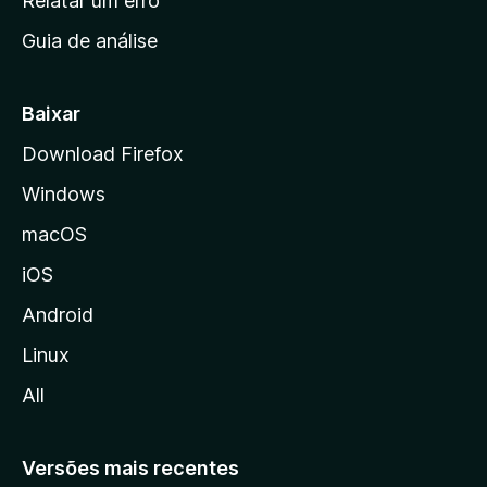
Relatar um erro
i
Guia de análise
c
i
a
Baixar
l
Download Firefox
d
Windows
a
M
macOS
o
iOS
z
i
Android
l
Linux
l
All
a
Versões mais recentes