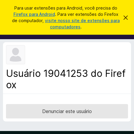
P
Entrar
Para usar extensões para Android, você precisa do
e
Firefox para Android
. Para ver extensões do Firefox
E
D
s
de computador,
visite nosso site de extensões para
e
x
computadores
.
s
q
t
c
u
a
e
r
i
n
t
s
a
s
r
a
õ
e
r
s
e
t
Usuário 19041253 do Firef
s
e
a
ox
d
v
o
i
s
N
o
a
v
Denunciar este usuário
e
g
a