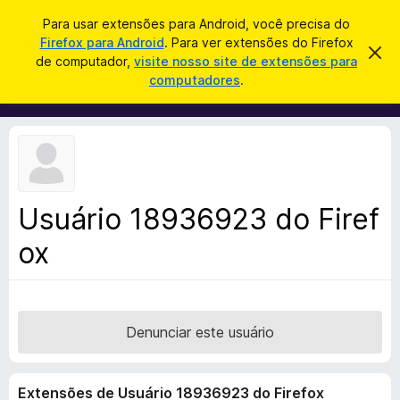
P
Entrar
Para usar extensões para Android, você precisa do
e
Firefox para Android
. Para ver extensões do Firefox
E
D
s
de computador,
visite nosso site de extensões para
e
x
computadores
.
s
q
t
c
u
a
e
r
i
n
t
s
a
s
r
a
õ
e
r
s
e
t
Usuário 18936923 do Firef
s
e
a
ox
d
v
o
i
s
N
o
a
v
Denunciar este usuário
e
g
Extensões de Usuário 18936923 do Firefox
a