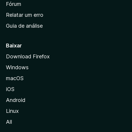
i
Fórum
e
s
n
Relatar um erro
i
Guia de análise
c
i
a
Baixar
l
Download Firefox
d
Windows
a
M
macOS
o
iOS
z
i
Android
l
Linux
l
All
a