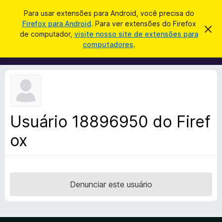
P
Entrar
Para usar extensões para Android, você precisa do
e
Firefox para Android
. Para ver extensões do Firefox
E
D
s
de computador,
visite nosso site de extensões para
e
x
computadores
.
s
q
t
c
u
a
e
r
i
n
t
s
a
s
r
a
õ
e
r
s
e
t
Usuário 18896950 do Firef
s
e
a
ox
d
v
o
i
s
N
o
a
v
Denunciar este usuário
e
g
a