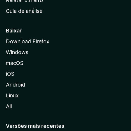
Relatar um erro
i
Guia de análise
c
i
a
Baixar
l
Download Firefox
d
Windows
a
M
macOS
o
iOS
z
i
Android
l
Linux
l
All
a
Versões mais recentes