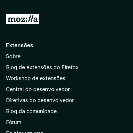
d
o
I
r
r
F
p
i
r
a
Extensões
e
r
f
Sobre
a
o
a
Blog de extensões do Firefox
x
p
Workshop de extensões
á
Central do desenvolvedor
g
i
Diretivas do desenvolvedor
n
Blog da comunidade
a
i
Fórum
n