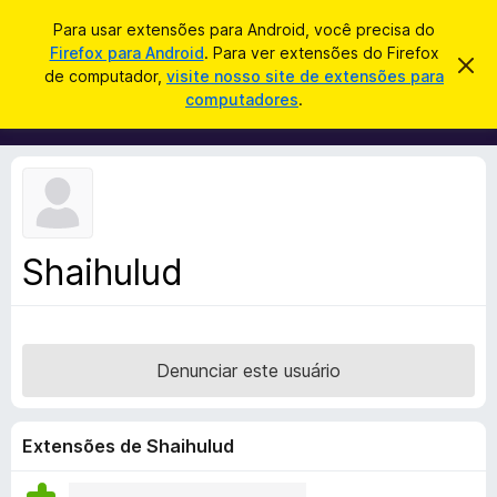
P
Entrar
Para usar extensões para Android, você precisa do
e
Firefox para Android
. Para ver extensões do Firefox
E
D
s
de computador,
visite nosso site de extensões para
e
x
computadores
.
s
q
t
c
u
a
e
r
i
n
t
s
a
s
r
a
õ
e
r
s
e
t
Shaihulud
s
e
a
d
v
o
i
s
N
o
Denunciar este usuário
a
v
e
Extensões de Shaihulud
g
a