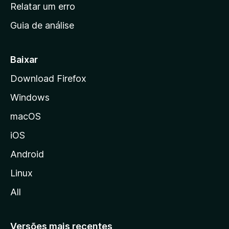
n
Relatar um erro
i
Guia de análise
c
i
a
Baixar
l
Download Firefox
d
Windows
a
M
macOS
o
iOS
z
i
Android
l
Linux
l
All
a
Versões mais recentes