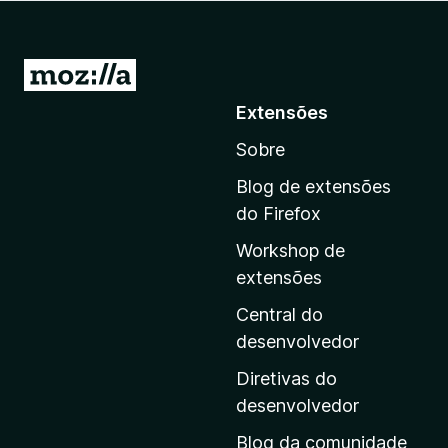
d
o
r
I
F
r
Extensões
i
p
r
Sobre
a
e
r
f
Blog de extensões
a
o
do Firefox
x
a
Workshop de
p
extensões
á
g
Central do
i
desenvolvedor
n
Diretivas do
a
desenvolvedor
i
Blog da comunidade