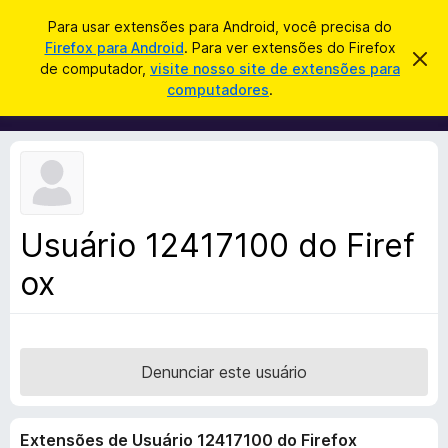
P
Entrar
Para usar extensões para Android, você precisa do
e
Firefox para Android
. Para ver extensões do Firefox
E
D
s
de computador,
visite nosso site de extensões para
e
x
computadores
.
s
q
t
c
u
a
e
r
i
n
t
s
a
s
r
a
õ
e
r
s
e
t
Usuário 12417100 do Firef
s
e
a
ox
d
v
o
i
s
N
o
a
v
Denunciar este usuário
e
g
Extensões de Usuário 12417100 do Firefox
a