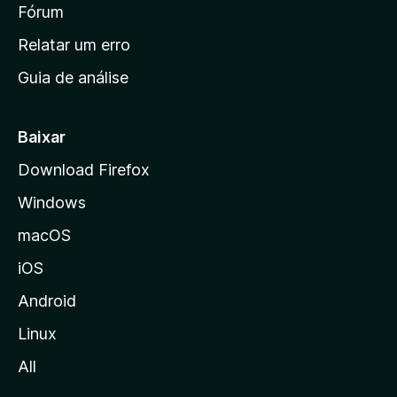
i
Fórum
e
s
n
Relatar um erro
i
Guia de análise
c
i
a
Baixar
l
Download Firefox
d
Windows
a
M
macOS
o
iOS
z
i
Android
l
Linux
l
All
a