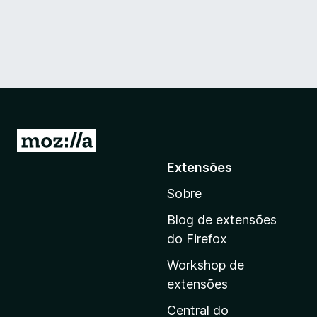
I
r
Extensões
p
Sobre
a
r
Blog de extensões
a
do Firefox
a
Workshop de
p
extensões
á
g
Central do