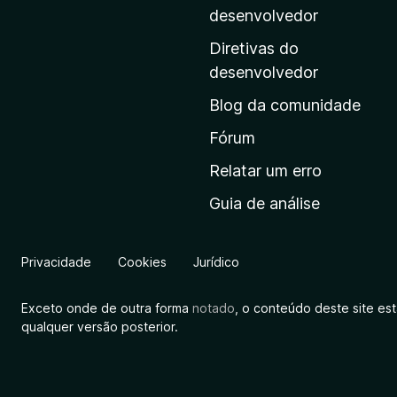
i
desenvolvedor
n
Diretivas do
a
desenvolvedor
i
Blog da comunidade
n
i
Fórum
c
Relatar um erro
i
Guia de análise
a
l
d
Privacidade
Cookies
Jurídico
a
M
Exceto onde de outra forma
notado
, o conteúdo deste site es
o
qualquer versão posterior.
z
i