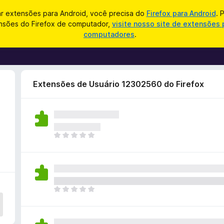
ar extensões para Android, você precisa do
Firefox para Android
. 
nsões do Firefox de computador,
visite nosso site de extensões 
computadores
.
Extensões de Usuário 12302560 do Firefox
A
i
n
d
a
n
A
ã
i
o
n
e
d