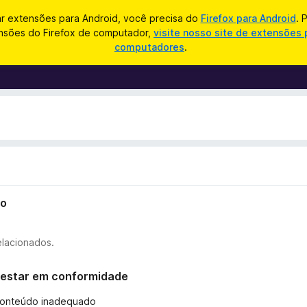
ar extensões para Android, você precisa do
Firefox para Android
. 
nsões do Firefox de computador,
visite nosso site de extensões 
computadores
.
io
elacionados.
ão estar em conformidade
 conteúdo inadequado