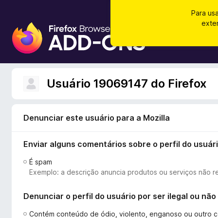
Para us
exte
E
x
t
e
n
Usuário 19069147 do Firefox
s
õ
e
Denunciar este usuário para a Mozilla
s
d
Enviar alguns comentários sobre o perfil do usuár
o
N
É spam
a
Exemplo: a descrição anuncia produtos ou serviços não r
v
e
Denunciar o perfil do usuário por ser ilegal ou n
g
a
Contém conteúdo de ódio, violento, enganoso ou outro