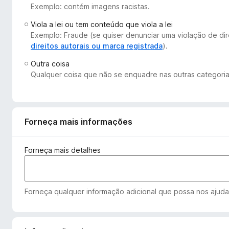
Exemplo: contém imagens racistas.
d
o
Viola a lei ou tem conteúdo que viola a lei
r
Exemplo: Fraude (se quiser denunciar uma violação de dir
F
direitos autorais ou marca registrada
).
i
Outra coisa
r
Qualquer coisa que não se enquadre nas outras categoria
e
f
o
x
Forneça mais informações
Forneça mais detalhes
Forneça qualquer informação adicional que possa nos ajudar