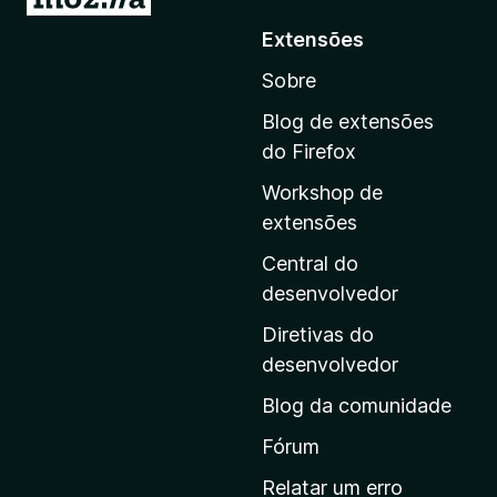
r
Extensões
p
Sobre
a
r
Blog de extensões
a
do Firefox
a
Workshop de
p
extensões
á
g
Central do
i
desenvolvedor
n
Diretivas do
a
desenvolvedor
i
Blog da comunidade
n
i
Fórum
c
Relatar um erro