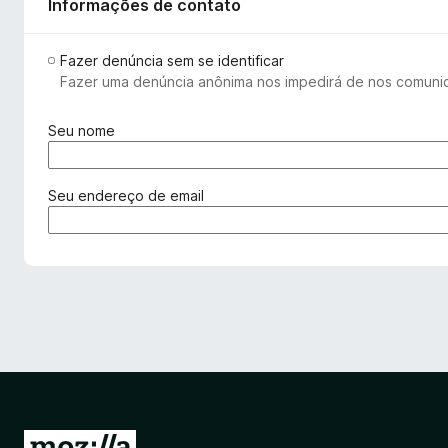
Informações de contato
Fazer denúncia sem se identificar
Fazer uma denúncia anônima nos impedirá de nos comunic
(
Seu nome
o
b
r
(
Seu endereço de email
i
o
g
b
a
r
t
i
ó
g
r
a
i
t
o
ó
)
r
i
o
I
)