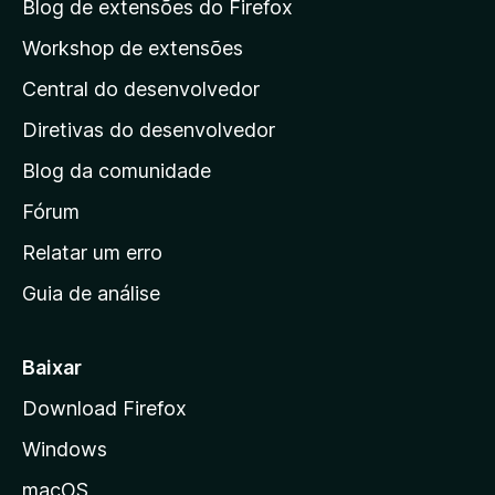
a
Blog de extensões do Firefox
p
Workshop de extensões
á
Central do desenvolvedor
g
i
Diretivas do desenvolvedor
n
Blog da comunidade
a
i
Fórum
n
Relatar um erro
i
Guia de análise
c
i
a
Baixar
l
Download Firefox
d
Windows
a
M
macOS