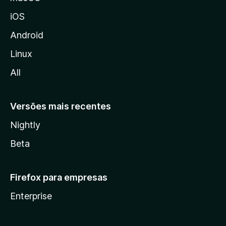
o
iOS
z
i
Android
l
Linux
l
All
a
Versões mais recentes
Nightly
Beta
Firefox para empresas
Enterprise