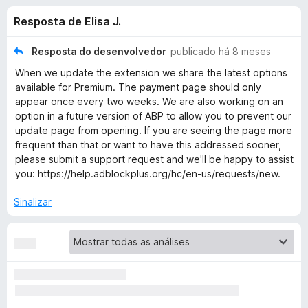
e
4
d
Resposta de Elisa J.
,
o
s
4
r
d
Resposta do desenvolvedor
publicado
há 8 meses
F
d
e
When we update the extension we share the latest options
i
5
available for Premium. The payment page should only
r
e
appear once every two weeks. We are also working on an
e
option in a future version of ABP to allow you to prevent our
f
update page from opening. If you are seeing the page more
A
o
frequent than that or want to have this addressed sooner,
please submit a support request and we'll be happy to assist
x
d
you: https://help.adblockplus.org/hc/en-us/requests/new.
b
Sinalizar
l
o
c