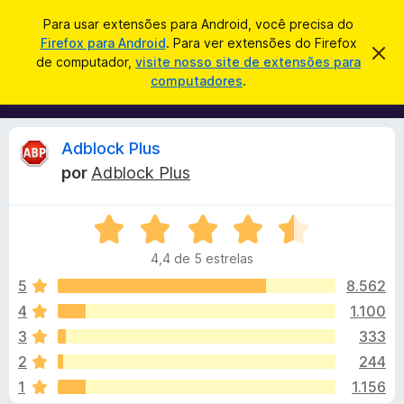
P
Entrar
Para usar extensões para Android, você precisa do
e
Firefox para Android
. Para ver extensões do Firefox
E
D
s
de computador,
visite nosso site de extensões para
e
x
computadores
.
s
q
t
c
u
a
e
r
i
n
t
A
Adblock Plus
s
a
s
r
a
por
Adblock Plus
õ
e
n
r
s
e
t
A
s
e
á
a
v
d
v
4,4 de 5 estrelas
a
o
i
l
l
s
5
8.562
N
o
i
4
1.100
a
i
a
v
3
333
d
e
o
s
2
244
e
g
1
1.156
m
a