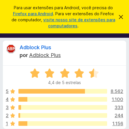
P
Entrar
Para usar extensões para Android, você precisa do
e
Firefox para Android
. Para ver extensões do Firefox
E
D
s
de computador,
visite nosso site de extensões para
e
x
computadores
.
s
q
t
c
u
a
e
r
i
n
t
A
Adblock Plus
s
a
s
r
a
por
Adblock Plus
õ
e
n
r
s
e
t
A
s
e
á
a
v
d
v
4,4 de 5 estrelas
a
o
i
l
l
s
5
8.562
N
o
i
4
1.100
a
i
a
v
3
333
d
e
o
s
2
244
e
g
1
1.156
m
a