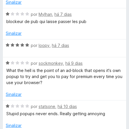
e
Sinalizar
m
k
5
A
por
Mylhan
,
há 7 dias
d
v
blockeur de pub qui laisse passer les pub
P
e
a
5
l
Sinalizar
l
i
a
A
por
loopy
,
há 7 dias
u
d
v
o
a
e
A
l
por
sockmonkey
,
há 9 dias
s
m
v
i
What the hell is the point of an ad-block that opens it's own
1
a
a
popup to try and get you to pay for premium every time you
d
l
d
use your browser?
e
i
o
5
a
e
Sinalizar
d
m
o
5
A
por
statsone
,
há 10 dias
e
d
v
Stupid popups never ends. Really getting annoying
m
e
a
1
5
l
Sinalizar