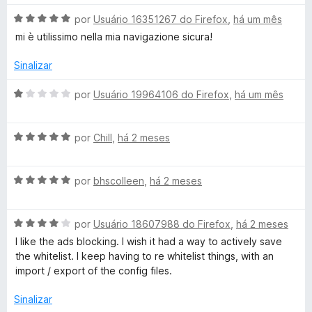
a
d
A
por
Usuário 16351267 do Firefox
,
há um mês
o
v
mi è utilissimo nella mia navigazione sicura!
e
a
m
l
Sinalizar
1
i
d
a
A
por
Usuário 19964106 do Firefox
,
há um mês
e
d
v
5
o
a
e
A
l
por
Chill
,
há 2 meses
m
v
i
5
a
a
d
A
l
por
bhscolleen
,
há 2 meses
d
e
v
i
o
5
a
a
e
A
l
por
Usuário 18607988 do Firefox
,
há 2 meses
d
m
v
i
o
1
I like the ads blocking. I wish it had a way to actively save
a
a
e
d
the whitelist. I keep having to re whitelist things, with an
l
d
m
e
import / export of the config files.
i
o
5
5
a
e
d
Sinalizar
d
m