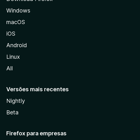
d
Windows
a
M
macOS
o
iOS
z
i
Android
l
Linux
l
All
a
Versões mais recentes
Nightly
Beta
Firefox para empresas