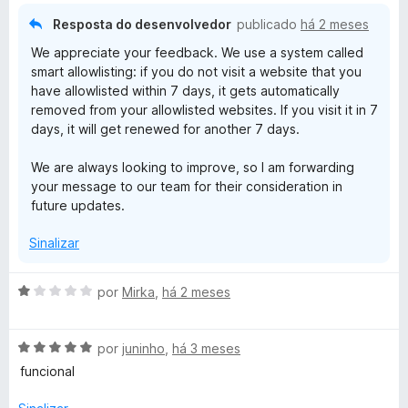
e
o
5
5
Resposta do desenvolvedor
publicado
há 2 meses
e
d
We appreciate your feedback. We use a system called
m
e
smart allowlisting: if you do not visit a website that you
4
5
have allowlisted within 7 days, it gets automatically
d
removed from your allowlisted websites. If you visit it in 7
e
days, it will get renewed for another 7 days.
5
We are always looking to improve, so I am forwarding
your message to our team for their consideration in
future updates.
Sinalizar
A
por
Mirka
,
há 2 meses
v
a
A
l
por
juninho
,
há 3 meses
v
i
funcional
a
a
l
d