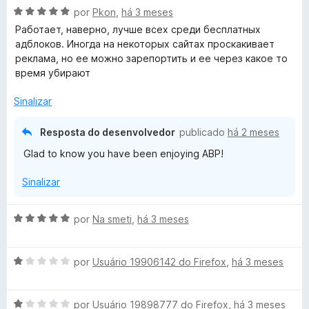
A
l
por
Pkon
,
há 3 meses
v
i
Работает, наверно, лучше всех среди бесплатных
a
a
адблоков. Иногда на некоторых сайтах проскакивает
l
d
реклама, но ее можно зарепортить и ее через какое то
i
o
время убирают
a
e
d
m
Sinalizar
o
1
e
d
Resposta do desenvolvedor
publicado
há 2 meses
m
e
Glad to know you have been enjoying ABP!
5
5
d
Sinalizar
e
5
A
por
Na smeti
,
há 3 meses
v
a
A
l
por
Usuário 19906142 do Firefox
,
há 3 meses
v
i
a
a
A
l
por
Usuário 19898777 do Firefox
,
há 3 meses
d