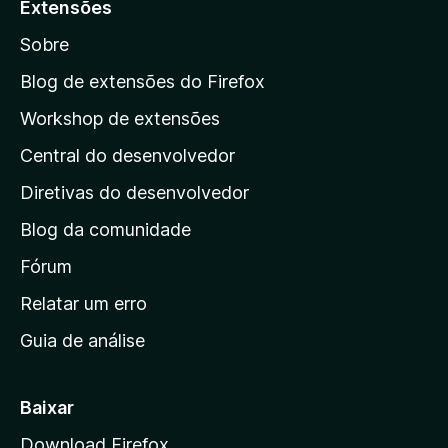
Extensões
r
Sobre
a
a
Blog de extensões do Firefox
p
Workshop de extensões
á
Central do desenvolvedor
g
i
Diretivas do desenvolvedor
n
Blog da comunidade
a
i
Fórum
n
Relatar um erro
i
Guia de análise
c
i
a
Baixar
l
Download Firefox