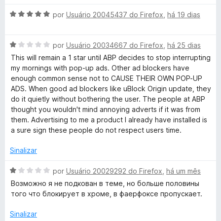
d
i
e
a
A
por
Usuário 20045437 do Firefox
,
há 19 dias
5
d
v
o
a
e
A
l
por
Usuário 20034667 do Firefox
,
há 25 dias
m
v
i
This will remain a 1 star until ABP decides to stop interrupting
1
a
a
my mornings with pop-up ads. Other ad blockers have
d
l
d
enough common sense not to CAUSE THEIR OWN POP-UP
e
i
o
ADS. When good ad blockers like uBlock Origin update, they
5
a
e
do it quietly without bothering the user. The people at ABP
d
m
thought you wouldn't mind annoying adverts if it was from
o
5
them. Advertising to me a product I already have installed is
e
d
a sure sign these people do not respect users time.
m
e
1
5
Sinalizar
d
e
A
por
Usuário 20029292 do Firefox
,
há um mês
5
v
Возможно я не подкован в теме, но больше половины
a
того что блокирует в хроме, в фаерфоксе пропускает.
l
i
Sinalizar