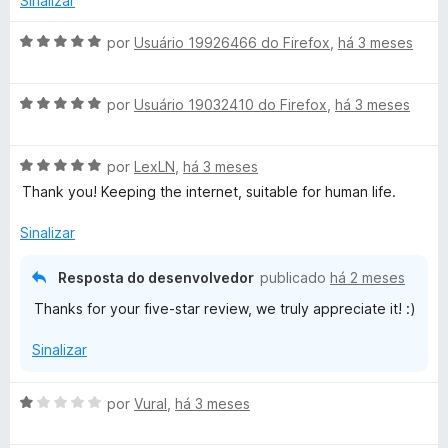
Sinalizar
i
o
a
e
A
por
Usuário 19926466 do Firefox
,
há 3 meses
d
m
v
o
1
a
e
d
A
l
por
Usuário 19032410 do Firefox
,
há 3 meses
m
e
v
i
5
5
a
a
d
A
l
por
LexLN
,
há 3 meses
d
e
v
i
o
Thank you! Keeping the internet, suitable for human life.
5
a
a
e
l
d
m
Sinalizar
i
o
5
a
e
d
Resposta do desenvolvedor
publicado
há 2 meses
d
m
e
Thanks for your five-star review, we truly appreciate it! :)
o
5
5
e
d
Sinalizar
m
e
5
5
d
A
por
Vural
,
há 3 meses
e
v
5
a