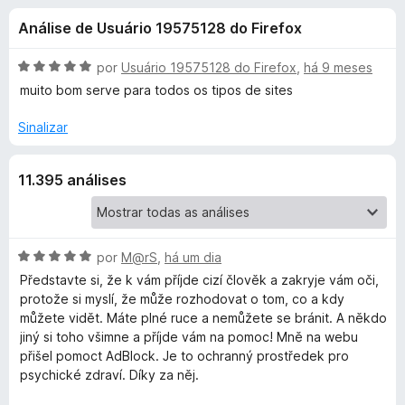
e
4
d
Análise de Usuário 19575128 do Firefox
,
o
s
4
r
d
A
por
Usuário 19575128 do Firefox
,
há 9 meses
F
d
e
v
muito bom serve para todos os tipos de sites
i
5
a
l
r
Sinalizar
e
i
e
a
f
A
11.395 análises
d
o
o
x
d
e
m
5
A
por
M@rS
,
há um dia
b
d
v
Představte si, že k vám příjde cizí člověk a zakryje vám oči,
e
a
protože si myslí, že může rozhodovat o tom, co a kdy
l
5
l
můžete vidět. Máte plné ruce a nemůžete se bránit. A někdo
i
jiný si toho všimne a příjde vám na pomoc! Mně na webu
o
a
přišel pomoct AdBlock. Je to ochranný prostředek pro
d
psychické zdraví. Díky za něj.
c
o