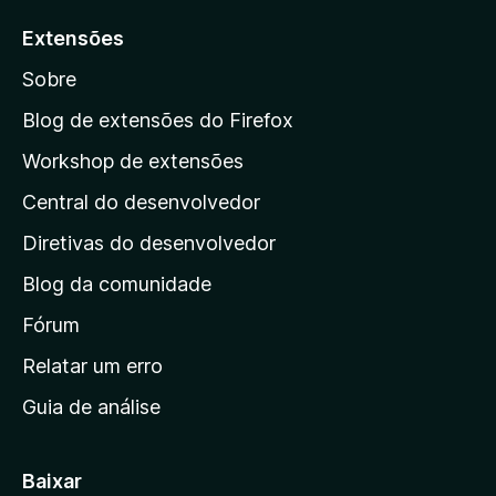
a
Extensões
r
Sobre
a
a
Blog de extensões do Firefox
p
Workshop de extensões
á
Central do desenvolvedor
g
i
Diretivas do desenvolvedor
n
Blog da comunidade
a
i
Fórum
n
Relatar um erro
i
Guia de análise
c
i
a
Baixar