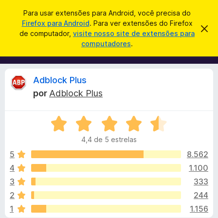
P
Entrar
Para usar extensões para Android, você precisa do
e
Firefox para Android
. Para ver extensões do Firefox
E
D
s
de computador,
visite nosso site de extensões para
e
x
computadores
.
s
q
t
c
u
a
e
r
i
n
t
A
Adblock Plus
s
a
s
r
a
por
Adblock Plus
õ
e
n
r
s
e
t
A
s
e
á
a
v
d
v
4,4 de 5 estrelas
a
o
i
l
l
s
5
8.562
N
o
i
4
1.100
a
i
a
v
3
333
d
e
o
s
2
244
e
g
1
1.156
m
a