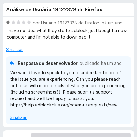
e
4
d
Análise de Usuário 19122328 do Firefox
,
o
s
4
r
d
A
por
Usuário 19122328 do Firefox
,
há um ano
F
d
e
v
I have no idea what they did to adblock, just bought a new
i
5
a
computer and I'm not able to download it
l
r
e
i
e
Sinalizar
a
f
A
d
Resposta do desenvolvedor
publicado
há um ano
o
o
x
We would love to speak to you to understand more of
d
e
the issue you are experiencing. Can you please reach
m
out to us with more details of what you are experiencing
1
b
(including screenshots?). Please submit a support
d
request and we'll be happy to assist you:
e
l
https://help.adblockplus.org/hc/en-us/requests/new.
5
o
Sinalizar
c