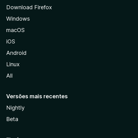
l
Download Firefox
d
Windows
a
M
macOS
o
iOS
z
i
Android
l
Linux
l
All
a
Versões mais recentes
Nightly
Beta