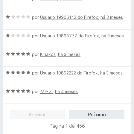
v
a
A
l
por
Usuário 19906142 do Firefox
,
há 3 meses
v
i
a
a
A
l
por
Usuário 19898777 do Firefox
,
há 3 meses
d
v
i
o
a
a
e
A
l
por
Kiriakos
,
há 3 meses
d
m
v
i
o
5
a
a
e
d
A
l
por
Usuário 19892222 do Firefox
,
há 3 meses
d
m
e
v
i
o
1
5
a
a
e
d
A
l
por
ジャオ
,
há 4 meses
d
m
e
v
i
o
1
5
a
a
e
d
l
d
m
e
Anterior
Próximo
i
o
5
5
a
e
d
Página 1 de 456
d
m
e