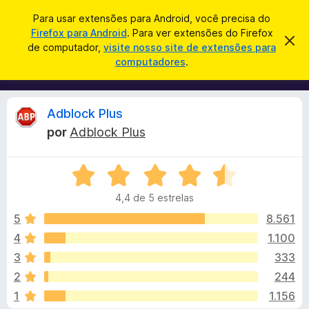
P
Entrar
Para usar extensões para Android, você precisa do
e
Firefox para Android
. Para ver extensões do Firefox
E
D
s
de computador,
visite nosso site de extensões para
e
x
computadores
.
s
q
t
c
u
a
e
r
i
n
t
A
Adblock Plus
s
a
s
r
a
por
Adblock Plus
õ
e
n
r
s
e
t
A
s
e
á
a
v
d
v
4,4 de 5 estrelas
a
o
i
l
l
s
5
8.561
N
o
i
4
1.100
a
i
a
v
3
333
d
e
o
s
2
244
e
g
1
1.156
m
a