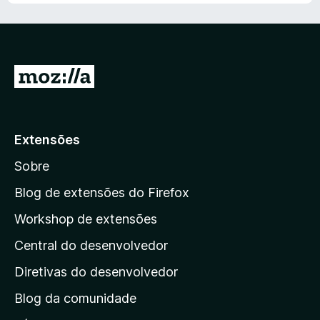
o
5
5
e
d
m
e
5
5
d
I
e
r
5
p
a
Extensões
r
Sobre
a
a
Blog de extensões do Firefox
p
Workshop de extensões
á
Central do desenvolvedor
g
i
Diretivas do desenvolvedor
n
Blog da comunidade
a