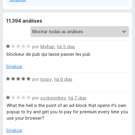
a
k
n
d
11.394 análises
P
i
r
p
l
a
A
por
Mylhan
,
há 5 dias
r
u
v
blockeur de pub qui laisse passer les pub
a
a
l
Sinalizar
s
i
a
A
por
loopy
,
há 6 dias
d
v
o
a
e
A
l
por
sockmonkey
,
há 7 dias
m
v
i
What the hell is the point of an ad-block that opens it's own
1
a
a
popup to try and get you to pay for premium every time you
d
l
d
use your browser?
e
i
o
5
a
e
Sinalizar