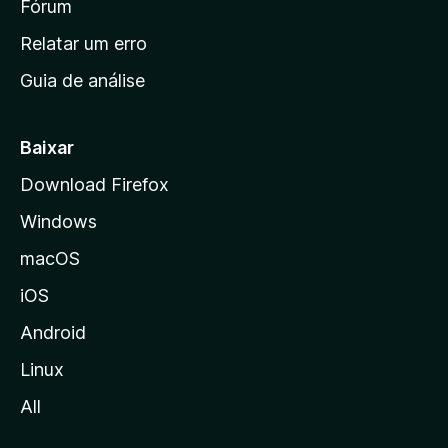
i
Fórum
n
Relatar um erro
i
Guia de análise
c
i
a
Baixar
l
Download Firefox
d
Windows
a
M
macOS
o
iOS
z
i
Android
l
Linux
l
All
a