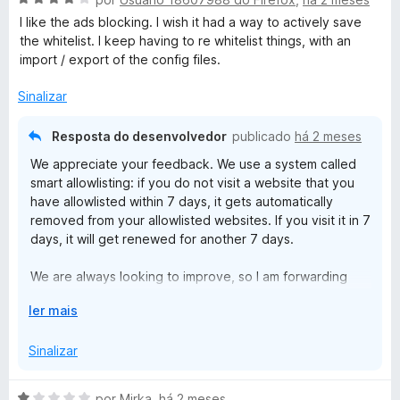
d
m
v
i
o
1
I like the ads blocking. I wish it had a way to actively save
a
a
e
d
the whitelist. I keep having to re whitelist things, with an
l
d
m
e
import / export of the config files.
i
o
5
5
a
e
d
Sinalizar
d
m
e
o
5
5
Resposta do desenvolvedor
publicado
há 2 meses
e
d
We appreciate your feedback. We use a system called
m
e
smart allowlisting: if you do not visit a website that you
4
5
have allowlisted within 7 days, it gets automatically
d
removed from your allowlisted websites. If you visit it in 7
e
days, it will get renewed for another 7 days.
5
We are always looking to improve, so I am forwarding
your message to our team for their consideration in
E
ler mais
future updates.
x
p
Sinalizar
a
n
A
por
Mirka
,
há 2 meses