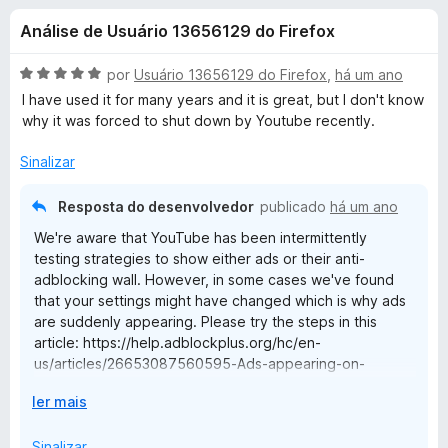
e
4
d
Análise de Usuário 13656129 do Firefox
,
o
s
4
r
d
A
por
Usuário 13656129 do Firefox
,
há um ano
F
d
e
v
I have used it for many years and it is great, but I don't know
i
5
a
why it was forced to shut down by Youtube recently.
l
r
e
i
e
Sinalizar
a
f
A
d
Resposta do desenvolvedor
publicado
há um ano
o
o
x
We're aware that YouTube has been intermittently
d
e
testing strategies to show either ads or their anti-
m
adblocking wall. However, in some cases we've found
5
b
that your settings might have changed which is why ads
d
are suddenly appearing. Please try the steps in this
e
l
article: https://help.adblockplus.org/hc/en-
5
us/articles/26653087560595-Ads-appearing-on-
o
YouTube. If those steps don't help, please submit a
E
ler mais
support request and we'll be happy to assist you:
x
https://help.adblockplus.org/hc/en-us/requests/new.
c
p
Sinalizar