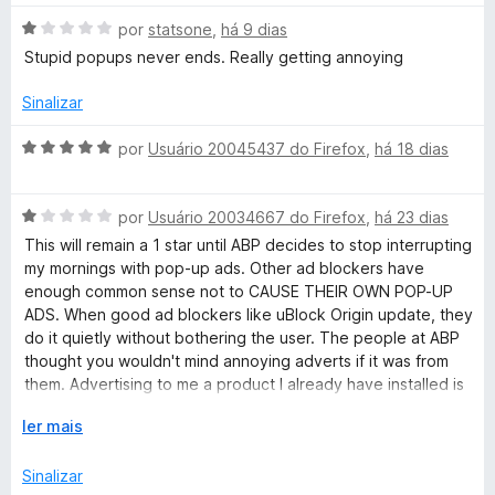
d
m
o
5
A
por
statsone
,
há 9 dias
e
d
v
Stupid popups never ends. Really getting annoying
m
e
a
1
5
l
Sinalizar
d
i
e
a
A
por
Usuário 20045437 do Firefox
,
há 18 dias
5
d
v
o
a
e
A
l
por
Usuário 20034667 do Firefox
,
há 23 dias
m
v
i
This will remain a 1 star until ABP decides to stop interrupting
1
a
a
my mornings with pop-up ads. Other ad blockers have
d
l
d
enough common sense not to CAUSE THEIR OWN POP-UP
e
i
o
ADS. When good ad blockers like uBlock Origin update, they
5
a
e
do it quietly without bothering the user. The people at ABP
d
m
thought you wouldn't mind annoying adverts if it was from
o
5
them. Advertising to me a product I already have installed is
e
d
a sure sign these people do not respect users time.
m
E
e
ler mais
1
x
5
d
p
Sinalizar
e
a