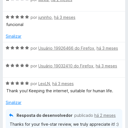
d
v
i
a
r
A
l
por
juninho
,
há 3 meses
p
v
i
funcional
a
a
a
r
l
d
Sinalizar
a
i
o
a
e
A
por
Usuário 19926466 do Firefox
,
há 3 meses
d
m
v
o
1
a
e
d
A
l
por
Usuário 19032410 do Firefox
,
há 3 meses
m
e
v
i
5
5
a
a
d
A
l
por
LexLN
,
há 3 meses
d
e
v
i
o
Thank you! Keeping the internet, suitable for human life.
5
a
a
e
l
d
m
Sinalizar
i
o
5
a
e
d
Resposta do desenvolvedor
publicado
há 2 meses
d
m
e
Thanks for your five-star review, we truly appreciate it! :)
o
5
5