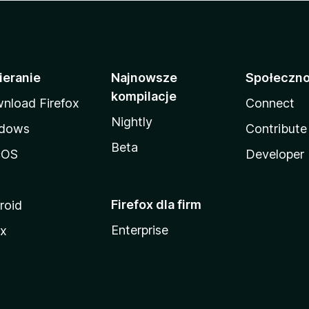
ieranie
Najnowsze
Społeczn
kompilacje
nload Firefox
Connect
Nightly
dows
Contribute
Beta
cOS
Developer
Firefox dla firm
roid
Enterprise
ux