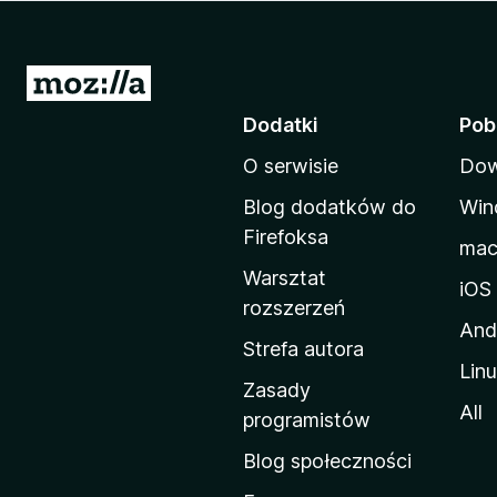
a
r
k
S
i
t
Dodatki
Pob
F
r
i
O serwisie
Dow
o
r
n
e
Blog dodatków do
Win
a
f
Firefoksa
ma
o
d
Warsztat
x
o
iOS
rozszerzeń
m
And
o
Strefa autora
Lin
w
Zasady
a
All
programistów
M
Blog społeczności
o