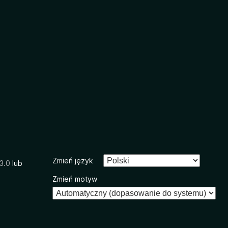
Zmień język
3.0
lub
Zmień motyw