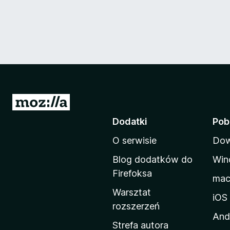
S
t
Dodatki
Pob
r
O serwisie
Dow
o
n
Blog dodatków do
Win
a
Firefoksa
ma
d
Warsztat
o
iOS
rozszerzeń
m
And
o
Strefa autora