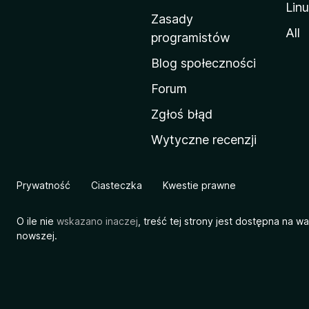
Lin
w
Zasady
a
All
programistów
M
Blog społeczności
o
z
Forum
i
Zgłoś błąd
l
Wytyczne recenzji
l
i
Prywatność
Ciasteczka
Kwestie prawne
O ile nie
wskazano inaczej
, treść tej strony jest dostępna na w
nowszej.