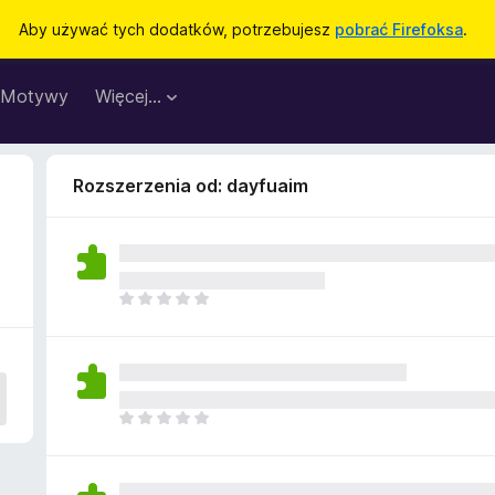
Aby używać tych dodatków, potrzebujesz
pobrać Firefoksa
.
Motywy
Więcej…
Rozszerzenia od: dayfuaim
N
i
e
m
a
j
N
e
i
s
e
z
m