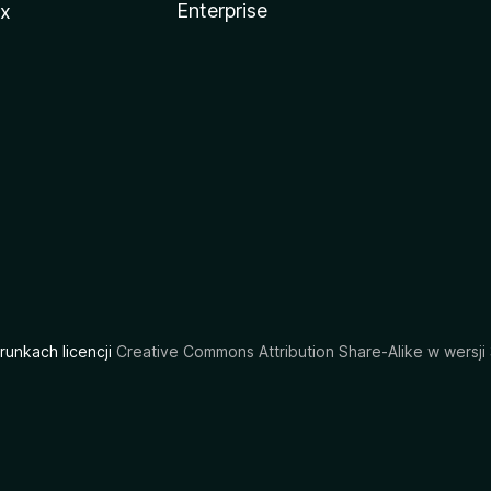
Enterprise
ux
arunkach licencji
Creative Commons Attribution Share-Alike w wersji 