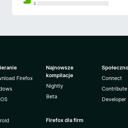
ieranie
Najnowsze
Społeczn
kompilacje
nload Firefox
Connect
Nightly
dows
Contribute
Beta
cOS
Developer
Firefox dla firm
roid