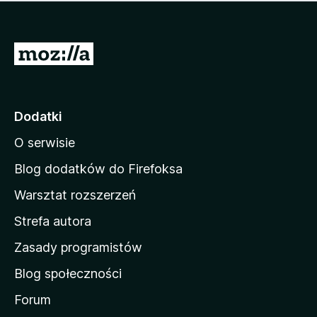
m
c
n
a
z
j
e
e
S
o
s
c
t
z
e
r
c
n
z
o
Dodatki
e
n
o
O serwisie
a
c
d
e
Blog dodatków do Firefoksa
n
o
Warsztat rozszerzeń
m
Strefa autora
o
w
Zasady programistów
a
Blog społeczności
M
o
Forum