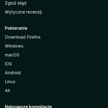
z
Zgłoś błąd
i
Wytyczne recenzji
l
l
i
Pobieranie
Download Firefox
Windows
macOS
iOS
Android
Linux
All
Najnowsze kompilacje