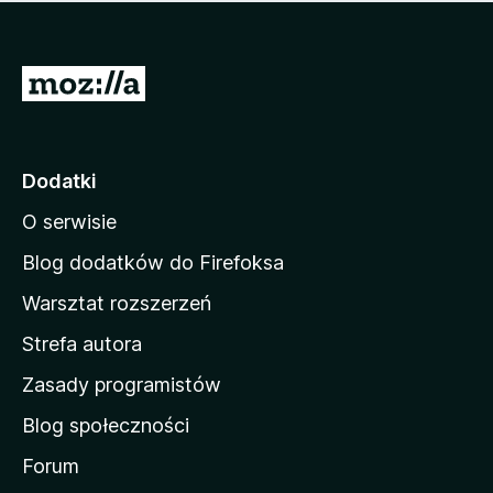
m
c
n
a
z
j
e
e
S
o
s
c
t
z
e
r
c
n
z
o
Dodatki
e
n
o
O serwisie
a
c
d
e
Blog dodatków do Firefoksa
n
o
Warsztat rozszerzeń
m
Strefa autora
o
w
Zasady programistów
a
Blog społeczności
M
o
Forum