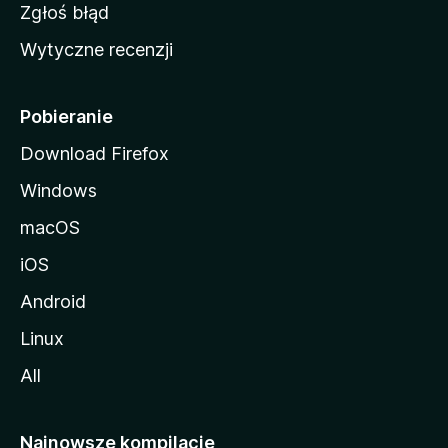
z
Zgłoś błąd
i
Wytyczne recenzji
l
l
i
Pobieranie
Download Firefox
Windows
macOS
iOS
Android
Linux
All
Najnowsze kompilacje