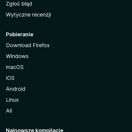
z
Zgłoś błąd
i
Wytyczne recenzji
l
l
i
Pobieranie
Download Firefox
Windows
macOS
iOS
Android
Linux
All
Najnowsze kompilacje