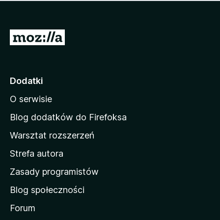
m
c
n
a
z
j
e
e
S
o
s
c
t
z
e
r
c
n
z
o
Dodatki
e
n
o
O serwisie
a
c
d
e
Blog dodatków do Firefoksa
n
o
Warsztat rozszerzeń
m
Strefa autora
o
w
Zasady programistów
a
Blog społeczności
M
o
Forum