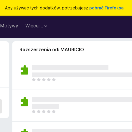
Aby używać tych dodatków, potrzebujesz
pobrać Firefoksa
.
Motywy
Więcej…
Rozszerzenia od: MAURICIO
N
i
e
m
a
j
N
e
i
s
e
z
m