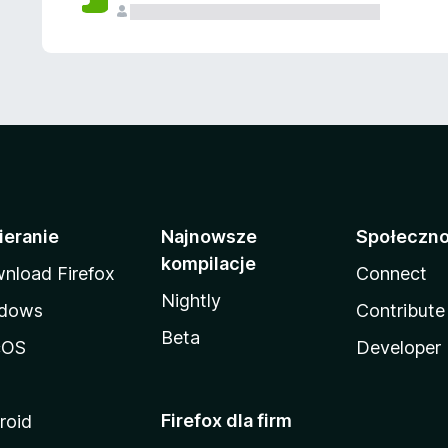
ieranie
Najnowsze
Społeczn
kompilacje
nload Firefox
Connect
Nightly
dows
Contribute
Beta
cOS
Developer
Firefox dla firm
roid