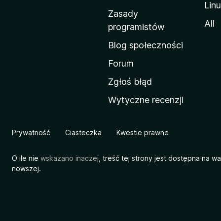
Lin
w
Zasady
a
All
programistów
M
Blog społeczności
o
z
Forum
i
Zgłoś błąd
l
Wytyczne recenzji
l
i
Prywatność
Ciasteczka
Kwestie prawne
O ile nie
wskazano inaczej
, treść tej strony jest dostępna na w
nowszej.