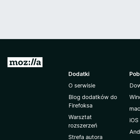
S
t
Dodatki
Pob
r
O serwisie
Dow
o
n
Blog dodatków do
Win
a
Firefoksa
ma
d
Warsztat
o
iOS
rozszerzeń
m
And
o
Strefa autora