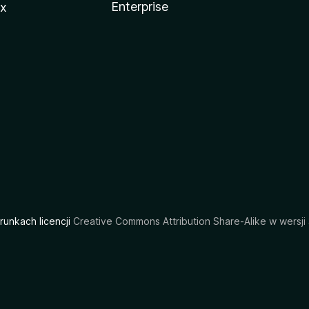
Enterprise
ux
arunkach licencji
Creative Commons Attribution Share-Alike w wersji 