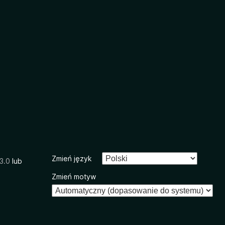
Zmień język
3.0
lub
Zmień motyw