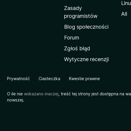
Lin
w
Zasady
a
All
programistów
M
Blog społeczności
o
z
Forum
i
Zgłoś błąd
l
Wytyczne recenzji
l
i
Prywatność
Ciasteczka
Kwestie prawne
O ile nie
wskazano inaczej
, treść tej strony jest dostępna na w
nowszej.