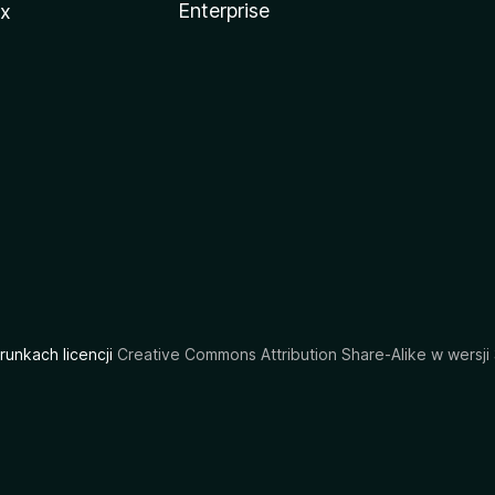
Enterprise
ux
arunkach licencji
Creative Commons Attribution Share-Alike w wersji 