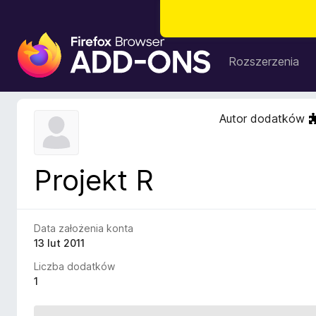
D
o
Rozszerzenia
d
a
t
Autor dodatków
k
i
d
Projekt R
o
p
r
z
Data założenia konta
e
13 lut 2011
g
Liczba dodatków
l
1
ą
d