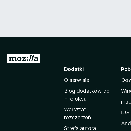
S
t
Dodatki
Pob
r
O serwisie
Dow
o
n
Blog dodatków do
Win
a
Firefoksa
ma
d
Warsztat
o
iOS
rozszerzeń
m
And
o
Strefa autora