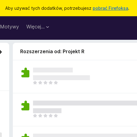
Aby używać tych dodatków, potrzebujesz
pobrać Firefoksa
.
Motywy
Więcej…
Rozszerzenia od: Projekt R
N
i
e
m
a
j
N
e
i
s
e
z
m