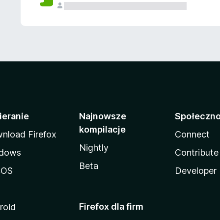
ieranie
Najnowsze
Społeczn
kompilacje
nload Firefox
Connect
Nightly
dows
Contribute
Beta
cOS
Developer
Firefox dla firm
roid