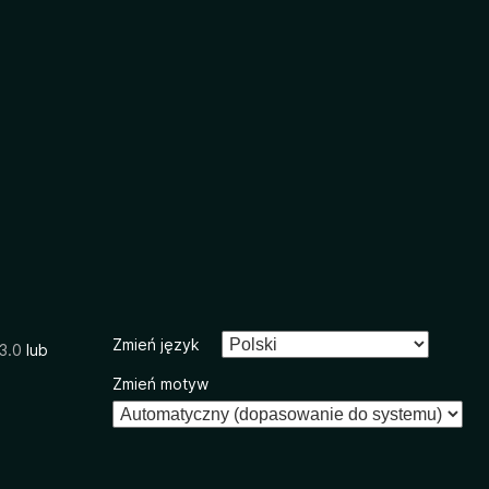
Zmień język
3.0
lub
Zmień motyw