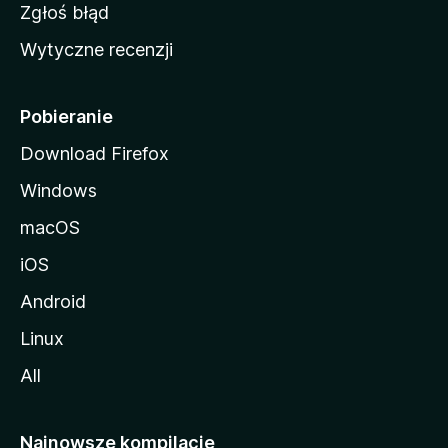
z
Zgłoś błąd
i
Wytyczne recenzji
l
l
i
Pobieranie
Download Firefox
Windows
macOS
iOS
Android
Linux
All
Najnowsze kompilacje