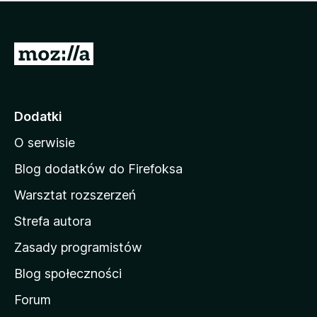
m
c
n
a
z
j
e
e
S
o
s
c
t
z
e
r
c
n
z
o
Dodatki
e
n
o
O serwisie
a
c
d
e
Blog dodatków do Firefoksa
n
o
Warsztat rozszerzeń
m
Strefa autora
o
w
Zasady programistów
a
Blog społeczności
M
o
Forum