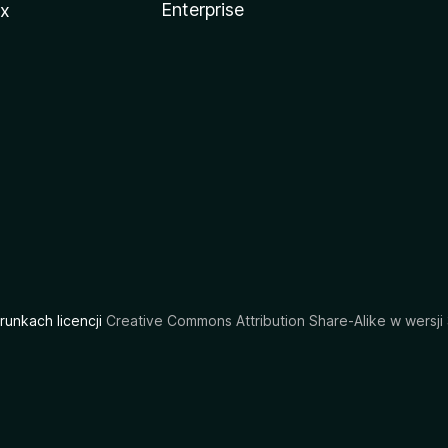
Enterprise
ux
arunkach licencji
Creative Commons Attribution Share-Alike w wersji 