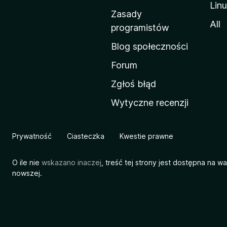
Lin
w
Zasady
a
All
programistów
M
Blog społeczności
o
z
Forum
i
Zgłoś błąd
l
Wytyczne recenzji
l
i
Prywatność
Ciasteczka
Kwestie prawne
O ile nie
wskazano inaczej
, treść tej strony jest dostępna na w
nowszej.