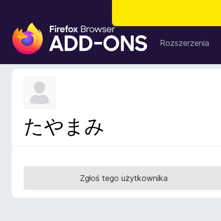
D
o
Rozszerzenia
d
a
t
k
i
d
たやまみ
o
p
r
z
e
Zgłoś tego użytkownika
g
l
ą
d