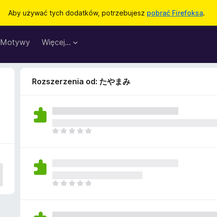
Aby używać tych dodatków, potrzebujesz
pobrać Firefoksa
.
Motywy
Więcej…
Rozszerzenia od: たやまみ
N
i
e
m
a
j
N
e
i
s
e
z
m