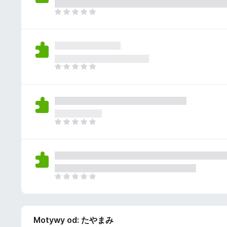
a
n
z
j
N
e
e
i
o
s
e
c
z
m
e
c
a
n
z
j
N
e
e
i
o
s
e
c
z
m
e
c
a
n
z
j
N
e
e
i
o
s
e
c
z
m
e
c
a
n
z
j
N
e
e
i
o
s
e
c
z
m
e
c
Motywy od: たやまみ
a