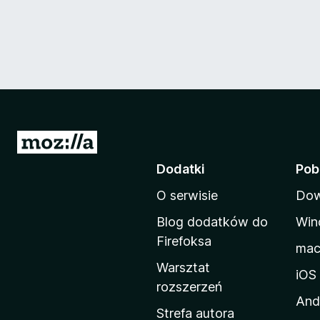
S
t
Dodatki
Pob
r
O serwisie
Dow
o
n
Blog dodatków do
Win
a
Firefoksa
ma
d
Warsztat
o
iOS
rozszerzeń
m
And
o
Strefa autora