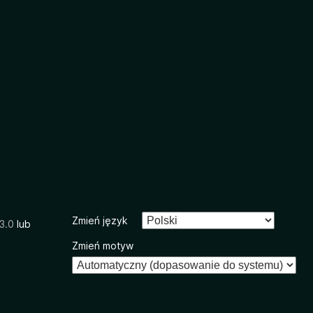
Zmień język
3.0
lub
Zmień motyw