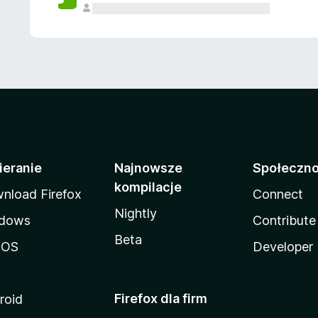
ieranie
Najnowsze
Społeczn
kompilacje
nload Firefox
Connect
Nightly
dows
Contribute
Beta
cOS
Developer
Firefox dla firm
roid