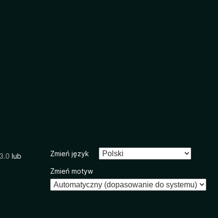
Zmień język
3.0
lub
Zmień motyw