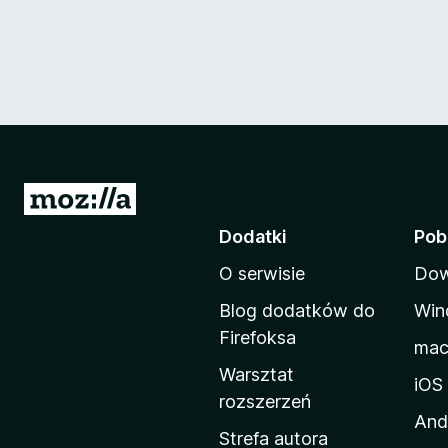
S
t
Dodatki
Pob
r
O serwisie
Dow
o
n
Blog dodatków do
Win
a
Firefoksa
ma
d
Warsztat
o
iOS
rozszerzeń
m
And
o
Strefa autora