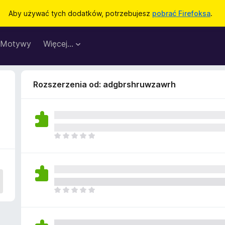
Aby używać tych dodatków, potrzebujesz
pobrać Firefoksa
.
Motywy
Więcej…
Rozszerzenia od: adgbrshruwzawrh
N
i
e
m
a
j
N
e
i
s
e
z
m