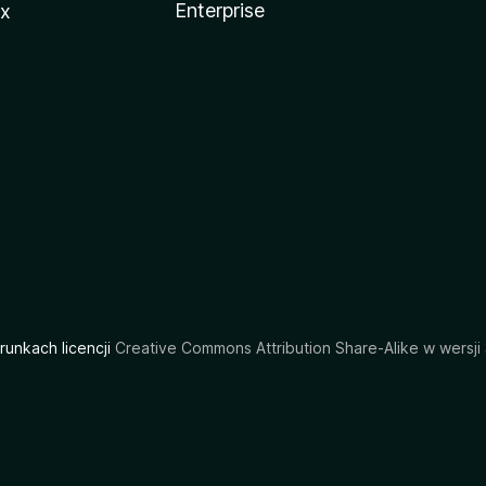
Enterprise
ux
arunkach licencji
Creative Commons Attribution Share-Alike w wersji 