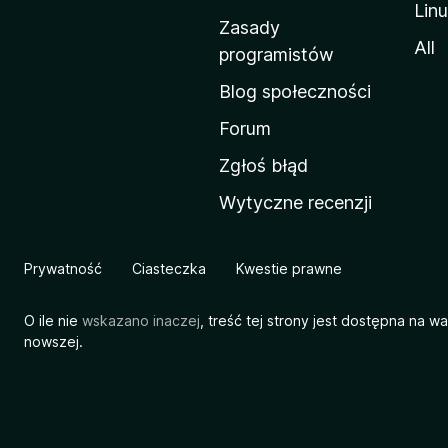
Lin
w
Zasady
a
All
programistów
M
Blog społeczności
o
z
Forum
i
Zgłoś błąd
l
Wytyczne recenzji
l
i
Prywatność
Ciasteczka
Kwestie prawne
O ile nie
wskazano inaczej
, treść tej strony jest dostępna na w
nowszej.