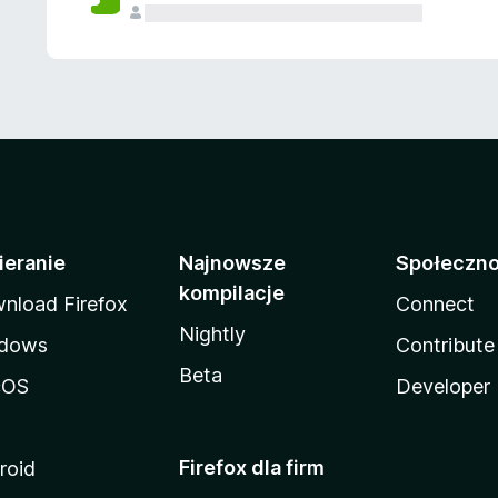
ieranie
Najnowsze
Społeczn
kompilacje
nload Firefox
Connect
Nightly
dows
Contribute
Beta
cOS
Developer
Firefox dla firm
roid